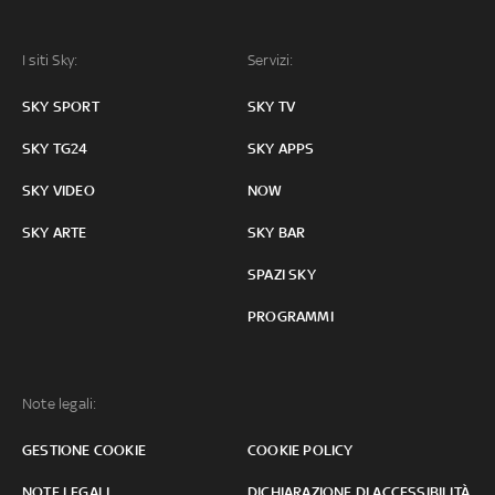
I siti Sky:
Servizi:
SKY SPORT
SKY TV
SKY TG24
SKY APPS
SKY VIDEO
NOW
SKY ARTE
SKY BAR
SPAZI SKY
PROGRAMMI
Note legali:
GESTIONE COOKIE
COOKIE POLICY
NOTE LEGALI
DICHIARAZIONE DI ACCESSIBILITÀ