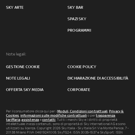
SKY ARTE
SKY BAR
SPAZI SKY
PROGRAMMI
Note legali:
GESTIONE COOKIE
COOKIE POLICY
NOTE LEGALI
DICHIARAZIONE DI ACCESSIBILITÀ
OFFERTA SKY MEDIA
CORPORATE
Per il consumatore clicca qui per i
Moduli, Condizioni contrattuali
,
Privacy &
Cookies
,
informazioni sulle modifiche contrattuali
o per
trasparenza
tariffaria
,
assistenza
e
contatti
. Tutti i marchi Sky e i diritti di proprietà
intellettuale in essi contenuti, sono di proprietà di Sky international AG e sono
utilizzati su licenza. Copyright 2026 Sky Italia - Sky Italia Srl Via Monte Penice, 7 -
20138 Milano P.IVA 04619241005. SkyTG24: ISSN 3035-1537 e SkySport: ISSN