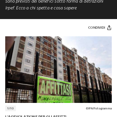
sono previsti dei benefici sotto forma di detrazioni
Irpef. Ecco a chi spetta e cosa sapere
CONDIVIDI
1/10
©IPA/Fotogramma
L'AGEVOLAZIONE PER GLI AFFITTI