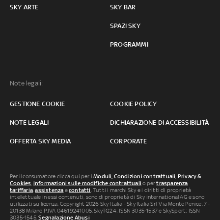
SKY ARTE
SKY BAR
SPAZI SKY
PROGRAMMI
Note legali:
GESTIONE COOKIE
COOKIE POLICY
NOTE LEGALI
DICHIARAZIONE DI ACCESSIBILITÀ
OFFERTA SKY MEDIA
CORPORATE
Per il consumatore clicca qui per i
Moduli, Condizioni contrattuali
,
Privacy &
Cookies
,
informazioni sulle modifiche contrattuali
o per
trasparenza
tariffaria
,
assistenza
e
contatti
. Tutti i marchi Sky e i diritti di proprietà
intellettuale in essi contenuti, sono di proprietà di Sky international AG e sono
utilizzati su licenza. Copyright 2026 Sky Italia - Sky Italia Srl Via Monte Penice, 7 -
20138 Milano P.IVA 04619241005. SkyTG24: ISSN 3035-1537 e SkySport: ISSN
3035-1545.
Segnalazione Abusi