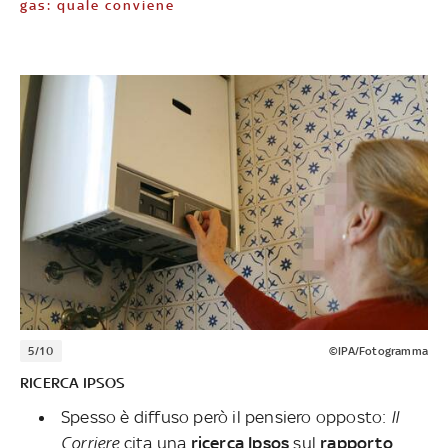
gas: quale conviene
5/10
©IPA/Fotogramma
RICERCA IPSOS
Spesso è diffuso però il pensiero opposto:
Il
Corriere
cita una
ricerca Ipsos
sul
rapporto