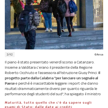
2/12
©Ansa
Il piano è stato presentato venerdì scorso a Catanzaro.
Insieme a Valditara c’erano il presidente della Regione
Roberto Occhiuto e l'assessora all'Istruzione Giusy Princi.
Il
progetto parte dalla Calabria "per lanciare un segnale al
Paese
e perché è inaccettabile leggere i report che danno
risultati drammaticamente diversi per quanto riguarda le
performance degli studenti del sud", ha spiegato il ministro
Maturità, tutto quello che c'è da sapere sugli
esami di Stato: dalle date ai crediti