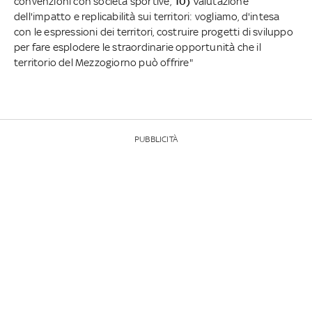
convenzioni con società sportive;
10)
Valutazione
dell'impatto e replicabilità sui territori: vogliamo, d'intesa
con le espressioni dei territori, costruire progetti di sviluppo
per fare esplodere le straordinarie opportunità che il
territorio del Mezzogiorno può offrire"
PUBBLICITÀ