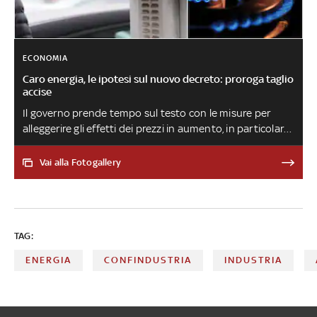
ECONOMIA
Caro energia, le ipotesi sul nuovo decreto: proroga taglio
accise
Il governo prende tempo sul testo con le misure per
alleggerire gli effetti dei prezzi in aumento, in particolare
del gas e della luce. Intanto, sembra pronto a mettere a
punto uno degli interventi più urgenti: i 30 centesimi di
Vai alla Fotogallery
sconto sul costo di benzina e diesel saranno
rinnovati fino al 20 ottobre
TAG:
ENERGIA
CONFINDUSTRIA
INDUSTRIA