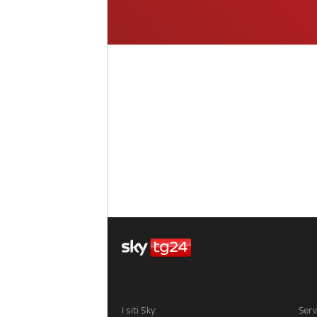
I siti Sky:
Serv