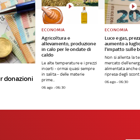
ECONOMIA
ECONOMIA
Agricoltura e
Luce e gas, prezz
allevamento, produzione
aumento a lugli
in calo per le ondate di
l’impatto sulle b
caldo
Non si allenta la t
Le alte temperature e i prezzi
mercato dell’energ
incerti - ormai quasi sempre
alimentata anche d
in salita - delle materie
ripresa degli scontri
r donazioni
prime...
06 ago - 06:30
06 ago - 06:30