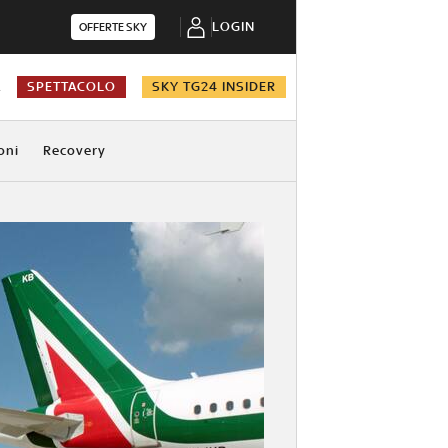
LOGIN
OFFERTE SKY
A
SPETTACOLO
SKY TG24 INSIDER
oni
Recovery