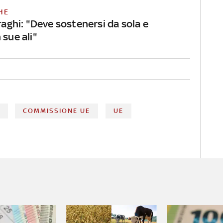
HE
Draghi: "Deve sostenersi da sola e
 sue ali"
E
COMMISSIONE UE
UE