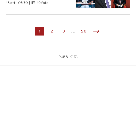
13 ott - 06:30
19 foto
1
2
3
...
50
PUBBLICITÀ