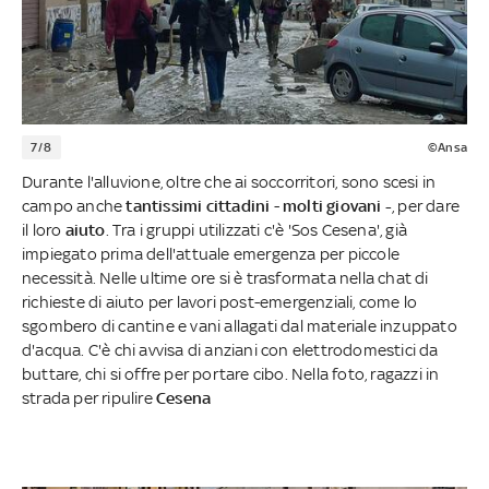
7/8
©Ansa
Durante l'alluvione, oltre che ai soccorritori, sono scesi in
campo anche
tantissimi cittadini
-
molti giovani -
, per dare
il loro
aiuto
. Tra i gruppi utilizzati c'è 'Sos Cesena', già
impiegato prima dell'attuale emergenza per piccole
necessità. Nelle ultime ore si è trasformata nella chat di
richieste di aiuto per lavori post-emergenziali, come lo
sgombero di cantine e vani allagati dal materiale inzuppato
d'acqua. C'è chi avvisa di anziani con elettrodomestici da
buttare, chi si offre per portare cibo. Nella foto, ragazzi in
strada per ripulire
Cesena