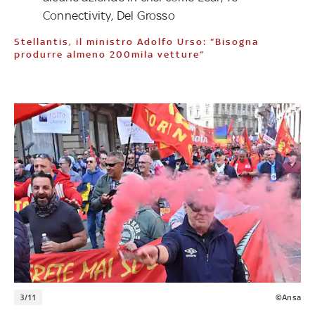
Connectivity, Del Grosso
Stellantis, il ministro Adolfo Urso: “Bisogna
produrre almeno 200mila vetture”
3/11
©Ansa