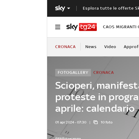
Esplora tutte le offerte S
CAOS MIGRANTI 
CRONACA
News
Video
Approf
FOTOGALLERY
CRONACA
Scioperi, manifest
proteste in prog
aprile: calendario
01 apr 2024 - 07:30
10 foto
©IPA/Fotogramma