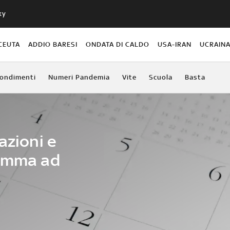
ky
CEUTA
ADDIO BARESI
ONDATA DI CALDO
USA-IRAN
UCRAIN
ondimenti
Numeri Pandemia
Vite
Scuola
Basta
azioni e
ramma ad