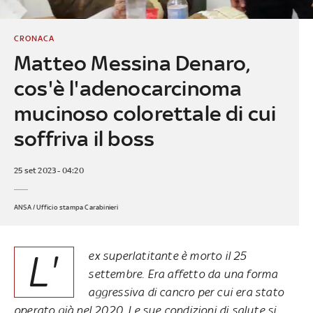
CRONACA
Matteo Messina Denaro,
cos'è l'adenocarcinoma
mucinoso colorettale di cui
soffriva il boss
25 set 2023 - 04:20
ANSA / Ufficio stampa Carabinieri
L'
ex superlatitante è morto il 25
settembre. Era affetto da una forma
aggressiva di cancro per cui era stato
operato già nel 2020. Le sue condizioni di salute si