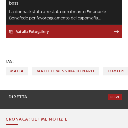
boss
La donna è stata arrestata con il marito Emanuele
Bonafede per favoreggiamento del capomafia
trapanese. A casa della sorella del boss è stato trovato
un biglietto con parole appassionate da parte della
Vai alla Fotogallery
donna, che si firmava “Diletta”: “Il bello della mia vita è
stato quello di incontrarti”
TAG:
MAFIA
MATTEO MESSINA DENARO
TUMORE
DIRETTA
LIVE
CRONACA: ULTIME NOTIZIE