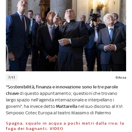
7/11
©Ansa
"Sostenibilità, finanza e innovazione sono le tre parole
chiave
di questo appuntamento; questioni che trovano
largo spazio nell'agenda internazionale e interpellano i
governi", ha invece detto
Mattarella
nel suo discorso al XVI
Simposio Cotec Europa al teatro Massimo di Palermo
Spagna, squalo in acqua a pochi metri dalla riva: la
fuga dei bagnanti. VIDEO