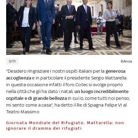
3/11
©Ansa
"Desidero ringraziare i nostri ospiti italiani per la
generosa
accoglienza
e in particolare il presidente Sergio Mattarella:
in questa occasione infatti il foro Cotec si svolge proprio
nella città che gli ha dato i natali,
un luogo incredibilmente
ospitale e di grande bellezza
in cui io, come tutti noi penso,
mi sento come a casa", ha detto il Re di Spagna Felipe VI al
Teatro Massimo
Giornata Mondiale del Rifugiato, Mattarella: non
ignorare il dramma dei rifugiati