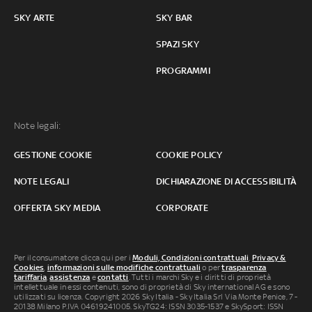
SKY ARTE
SKY BAR
SPAZI SKY
PROGRAMMI
Note legali:
GESTIONE COOKIE
COOKIE POLICY
NOTE LEGALI
DICHIARAZIONE DI ACCESSIBILITÀ
OFFERTA SKY MEDIA
CORPORATE
Per il consumatore clicca qui per i
Moduli, Condizioni contrattuali
,
Privacy &
Cookies
,
informazioni sulle modifiche contrattuali
o per
trasparenza
tariffaria
,
assistenza
e
contatti
. Tutti i marchi Sky e i diritti di proprietà
intellettuale in essi contenuti, sono di proprietà di Sky international AG e sono
utilizzati su licenza. Copyright 2026 Sky Italia - Sky Italia Srl Via Monte Penice, 7 -
20138 Milano P.IVA 04619241005. SkyTG24: ISSN 3035-1537 e SkySport: ISSN