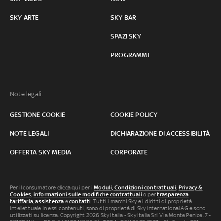
SKY ARTE
SKY BAR
SPAZI SKY
PROGRAMMI
Note legali:
GESTIONE COOKIE
COOKIE POLICY
NOTE LEGALI
DICHIARAZIONE DI ACCESSIBILITÀ
OFFERTA SKY MEDIA
CORPORATE
Per il consumatore clicca qui per i
Moduli, Condizioni contrattuali
,
Privacy &
Cookies
,
informazioni sulle modifiche contrattuali
o per
trasparenza
tariffaria
,
assistenza
e
contatti
. Tutti i marchi Sky e i diritti di proprietà
intellettuale in essi contenuti, sono di proprietà di Sky international AG e sono
utilizzati su licenza. Copyright 2026 Sky Italia - Sky Italia Srl Via Monte Penice, 7 -