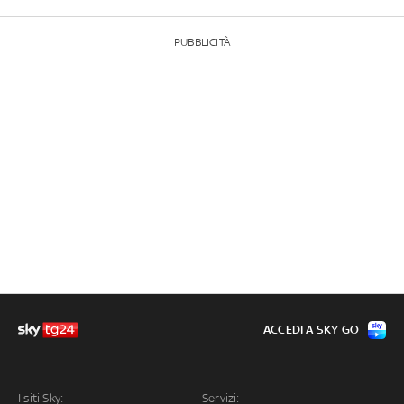
PUBBLICITÀ
ACCEDI A SKY GO
I siti Sky:
Servizi: