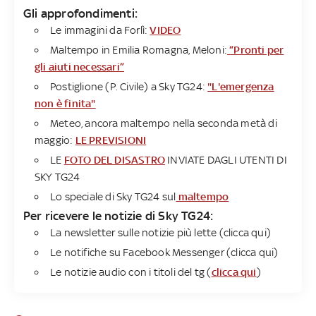
Gli approfondimenti:
Le immagini da Forlì:
VIDEO
Maltempo in Emilia Romagna, Meloni:
“Pronti per
gli aiuti necessari”
Postiglione (P. Civile) a Sky TG24:
"L'emergenza
non è finita"
Meteo, ancora maltempo nella seconda metà di
maggio:
LE PREVISIONI
LE
FOTO DEL DISASTRO
INVIATE DAGLI UTENTI DI
SKY TG24
Lo speciale di Sky TG24 sul
maltempo
Per ricevere le notizie di Sky TG24:
La newsletter sulle notizie più lette (clicca qui)
Le notifiche su Facebook Messenger (clicca qui)
Le notizie audio con i titoli del tg (
clicca qui
)