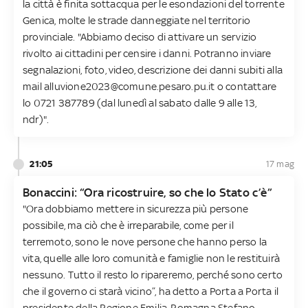
la città è finita sottacqua per le esondazioni del torrente
Genica, molte le strade danneggiate nel territorio
provinciale. "Abbiamo deciso di attivare un servizio
rivolto ai cittadini per censire i danni. Potranno inviare
segnalazioni, foto, video, descrizione dei danni subiti alla
mail alluvione2023@comune.pesaro.pu.it o contattare
lo 0721 387789 (dal lunedì al sabato dalle 9 alle 13,
ndr)".
21:05
17 mag
Bonaccini: “Ora ricostruire, so che lo Stato c’è”
"Ora dobbiamo mettere in sicurezza più persone
possibile, ma ciò che è irreparabile, come per il
terremoto, sono le nove persone che hanno perso la
vita, quelle alle loro comunità e famiglie non le restituirà
nessuno. Tutto il resto lo ripareremo, perché sono certo
che il governo ci starà vicino”, ha detto a Porta a Porta il
presidente della Regione Emilia-Romagna Stefano