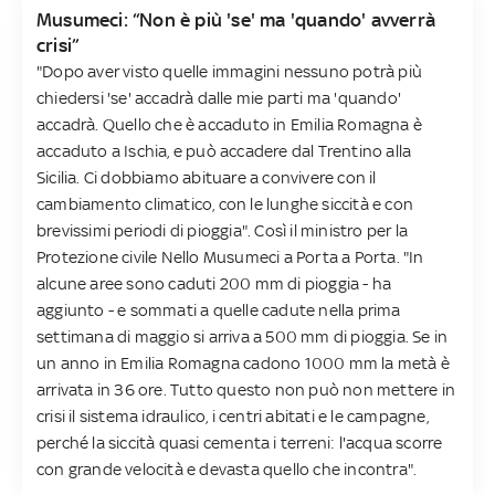
Musumeci: “Non è più 'se' ma 'quando' avverrà
crisi”
"Dopo aver visto quelle immagini nessuno potrà più
chiedersi 'se' accadrà dalle mie parti ma 'quando'
accadrà. Quello che è accaduto in Emilia Romagna è
accaduto a Ischia, e può accadere dal Trentino alla
Sicilia. Ci dobbiamo abituare a convivere con il
cambiamento climatico, con le lunghe siccità e con
brevissimi periodi di pioggia". Così il ministro per la
Protezione civile Nello Musumeci a Porta a Porta. "In
alcune aree sono caduti 200 mm di pioggia - ha
aggiunto - e sommati a quelle cadute nella prima
settimana di maggio si arriva a 500 mm di pioggia. Se in
un anno in Emilia Romagna cadono 1000 mm la metà è
arrivata in 36 ore. Tutto questo non può non mettere in
crisi il sistema idraulico, i centri abitati e le campagne,
perché la siccità quasi cementa i terreni: l'acqua scorre
con grande velocità e devasta quello che incontra".