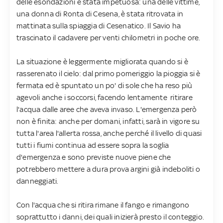
delle esondazioni è stata impetuosa: una delle vittime,
una donna di Ronta di Cesena, è stata ritrovata in
mattinata sulla spiaggia di Cesenatico. Il Savio ha
trascinato il cadavere per venti chilometri in poche ore.
La situazione è leggermente migliorata quando si è
rasserenato il cielo: dal primo pomeriggio la pioggia si è
fermata ed è spuntato un po' di sole che ha reso più
agevoli anche i soccorsi, facendo lentamente ritirare
l'acqua dalle aree che aveva invaso. L'emergenza però
non è finita: anche per domani, infatti, sarà in vigore su
tutta l'area l'allerta rossa, anche perché il livello di quasi
tutti i fiumi continua ad essere sopra la soglia
d'emergenza e sono previste nuove piene che
potrebbero mettere a dura prova argini già indeboliti o
danneggiati.
Con l'acqua che si ritira rimane il fango e rimangono
soprattutto i danni, dei quali inizierà presto il conteggio.