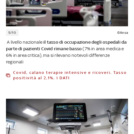
5/10
©Ansa
A livello nazionale
il tasso di occupazione degli ospedali da
parte di pazienti Covid rimane basso
(7% in area medica e
6% in area critica), ma si rilevano notevoli differenze
regionali
Covid, calano terapie intensive e ricoveri. Tasso
positività al 2,1%. I DATI