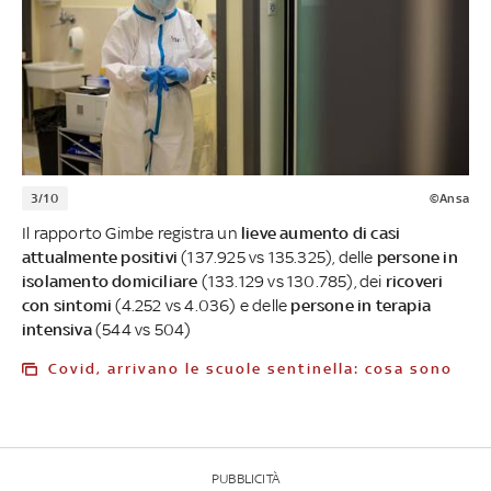
3/10
©Ansa
Il rapporto Gimbe registra un
lieve aumento di casi
attualmente positivi
(137.925 vs 135.325), delle
persone in
isolamento domiciliare
(133.129 vs 130.785), dei
ricoveri
con sintomi
(4.252 vs 4.036) e delle
persone in terapia
intensiva
(544 vs 504)
Covid, arrivano le scuole sentinella: cosa sono
PUBBLICITÀ