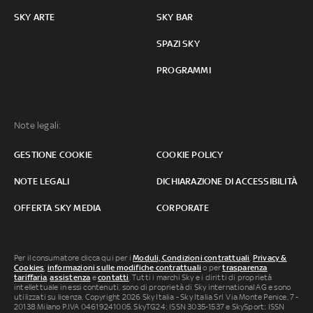
SKY ARTE
SKY BAR
SPAZI SKY
PROGRAMMI
Note legali:
GESTIONE COOKIE
COOKIE POLICY
NOTE LEGALI
DICHIARAZIONE DI ACCESSIBILITÀ
OFFERTA SKY MEDIA
CORPORATE
Per il consumatore clicca qui per i
Moduli, Condizioni contrattuali
,
Privacy &
Cookies
,
informazioni sulle modifiche contrattuali
o per
trasparenza
tariffaria
,
assistenza
e
contatti
. Tutti i marchi Sky e i diritti di proprietà
intellettuale in essi contenuti, sono di proprietà di Sky international AG e sono
utilizzati su licenza. Copyright 2026 Sky Italia - Sky Italia Srl Via Monte Penice, 7 -
20138 Milano P.IVA 04619241005. SkyTG24: ISSN 3035-1537 e SkySport: ISSN