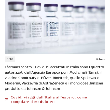
3/10
©Ansa
I
farmaci
contro il Covid-19
accettati in Italia sono i quattro
autorizzati dall’Agenzia Europea per i Medicinali
(Ema): il
vaccino
Comirnaty
di
Pfizer-BioNtech
, quello
Spikevax
di
Moderna
,
Vaxzevria
di
AstraZeneca
e il monodose
Janssen
prodotto da
Johnson & Johnson
Covid, viaggi dall'Italia all'estero: come
compilare il modulo PLF