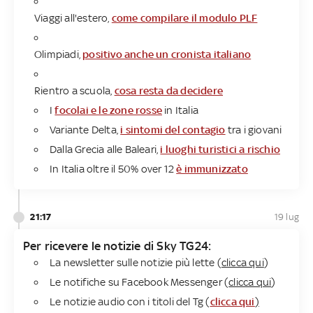
Viaggi all'estero,
come compilare il modulo PLF
Olimpiadi,
positivo anche un cronista italiano
Rientro a scuola,
cosa resta da decidere
I
focolai e le zone rosse
in Italia
Variante Delta,
i sintomi del contagio
tra i giovani
Dalla Grecia alle Baleari,
i luoghi turistici a rischio
In Italia oltre il 50% over 12
è immunizzato
21:17
19 lug
Per ricevere le notizie di Sky TG24:
La newsletter sulle notizie più lette (
clicca qui
)
Le notifiche su Facebook Messenger (
clicca qui
)
Le notizie audio con i titoli del Tg (
clicca qui
)