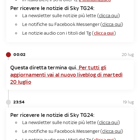
Per ricevere le notizie di Sky TG24:
La newsletter sulle notizie più lette (
clicca qui
)
Le notifiche su Facebook Messenger (
clicca qui
)
Le notizie audio con i titoli del Tg (
clicca qui
)
00:02
20 lug
Questa diretta termina qui.
Per tutti gli
aggiornamenti vai al nuovo liveblog di martedì
20 luglio
23:54
19 lug
Per ricevere le notizie di Sky TG24:
La newsletter sulle notizie più lette (
clicca qui
)
Le notifiche su Facebook Messenger (
clicca qui
)
Le notizie audio con i titoli del Tg (
clicca qui
)