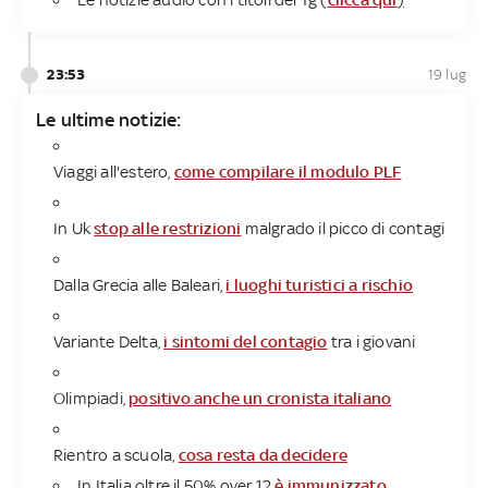
23:53
19 lug
Le ultime notizie:
Viaggi all'estero,
come compilare il modulo PLF
In Uk
stop alle restrizioni
malgrado il picco di contagi
Dalla Grecia alle Baleari,
i luoghi turistici a rischio
Variante Delta,
i sintomi del contagio
tra i giovani
Olimpiadi,
positivo anche un cronista italiano
Rientro a scuola,
cosa resta da decidere
In Italia oltre il 50% over 12
è immunizzato