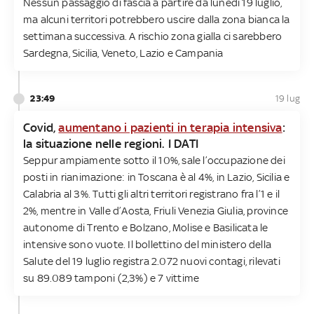
Nessun passaggio di fascia a partire da lunedì 19 luglio,
ma alcuni territori potrebbero uscire dalla zona bianca la
settimana successiva. A rischio zona gialla ci sarebbero
Sardegna, Sicilia, Veneto, Lazio e Campania
23:49
19 lug
Covid,
aumentano i pazienti in terapia intensiva
:
la situazione nelle regioni. I DATI
Seppur ampiamente sotto il 10%, sale l’occupazione dei
posti in rianimazione: in Toscana è al 4%, in Lazio, Sicilia e
Calabria al 3%. Tutti gli altri territori registrano fra l’1 e il
2%, mentre in Valle d’Aosta, Friuli Venezia Giulia, province
autonome di Trento e Bolzano, Molise e Basilicata le
intensive sono vuote. Il bollettino del ministero della
Salute del 19 luglio registra 2.072 nuovi contagi, rilevati
su 89.089 tamponi (2,3%) e 7 vittime