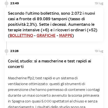
23:49
19 lug
Secondo l'ultimo bollettino, sono 2.072 i nuovi
casi a fronte di 89.089 tamponi (tasso di
positività 2,3%). Sette i decessi. Aumentano le
terapie intensive (+6) e i ricoveri ordinari (+52)
(
BOLLETTINO
-
GRAFICHE
-
MAPPE
)
23:28
19 lug
Covid, studio: sì a mascherine e test rapidi ai
concerti
Mascherine ffp2, test rapidi e un sistema di
ventilazione ottimizzato: questi gli strumenti di
prevenzione che hanno permesso di contenere i contagi
durante un maxi concerto avvenuto la scorsa primavera
in Spagna con quasi 5.000 spettatori al chiuso e senza
distanziamento. I risultati dello studio sono ora