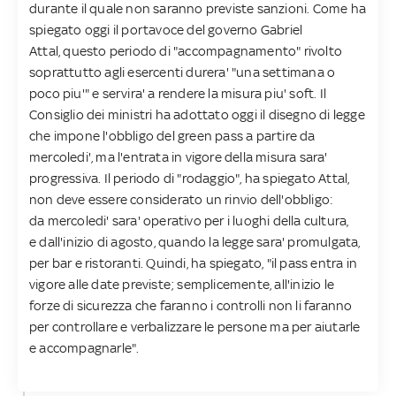
durante il quale non saranno previste sanzioni. Come ha
spiegato oggi il portavoce del governo Gabriel
Attal, questo periodo di "accompagnamento" rivolto
soprattutto agli esercenti durera' "una settimana o
poco piu'" e servira' a rendere la misura piu' soft. Il
Consiglio dei ministri ha adottato oggi il disegno di legge
che impone l'obbligo del green pass a partire da
mercoledi', ma l'entrata in vigore della misura sara'
progressiva. Il periodo di "rodaggio", ha spiegato Attal,
non deve essere considerato un rinvio dell'obbligo:
da mercoledi' sara' operativo per i luoghi della cultura,
e dall'inizio di agosto, quando la legge sara' promulgata,
per bar e ristoranti. Quindi, ha spiegato, "il pass entra in
vigore alle date previste; semplicemente, all'inizio le
forze di sicurezza che faranno i controlli non li faranno
per controllare e verbalizzare le persone ma per aiutarle
e accompagnarle".