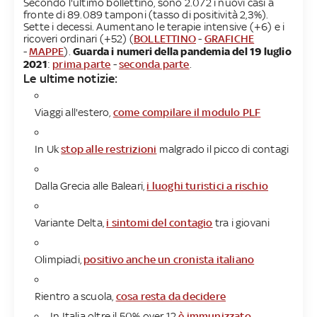
Secondo l'ultimo bollettino, sono 2.072 i nuovi casi a
fronte di 89.089 tamponi (tasso di positività 2,3%).
Sette i decessi. Aumentano le terapie intensive (+6) e i
ricoveri ordinari (+52) (
BOLLETTINO
-
GRAFICHE
-
MAPPE
).
Guarda i numeri della pandemia del 19 luglio
2021
:
prima parte
-
seconda parte
.
Le ultime notizie:
Viaggi all'estero,
come compilare il modulo PLF
In Uk
stop alle restrizioni
malgrado il picco di contagi
Dalla Grecia alle Baleari,
i luoghi turistici a rischio
Variante Delta,
i sintomi del contagio
tra i giovani
Olimpiadi,
positivo anche un cronista italiano
Rientro a scuola,
cosa resta da decidere
In Italia oltre il 50% over 12
è immunizzato