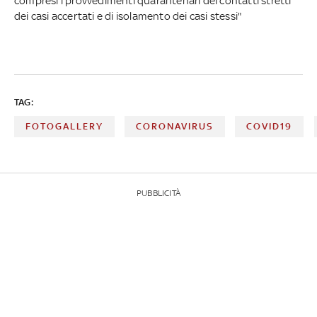
compresi i provvedimenti quarantenari dei contatti stretti
dei casi accertati e di isolamento dei casi stessi"
TAG:
FOTOGALLERY
CORONAVIRUS
COVID19
PUBBLICITÀ