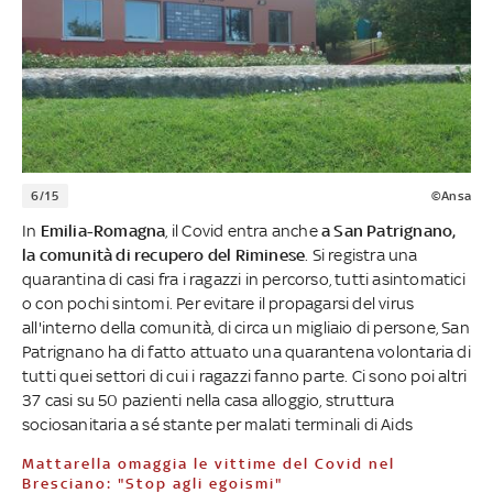
6/15
©Ansa
In
Emilia-Romagna
, il Covid entra anche
a San Patrignano,
la comunità di recupero del Riminese
. Si registra una
quarantina di casi fra i ragazzi in percorso, tutti asintomatici
o con pochi sintomi. Per evitare il propagarsi del virus
all'interno della comunità, di circa un migliaio di persone, San
Patrignano ha di fatto attuato una quarantena volontaria di
tutti quei settori di cui i ragazzi fanno parte. Ci sono poi altri
37 casi su 50 pazienti nella casa alloggio, struttura
sociosanitaria a sé stante per malati terminali di Aids
Mattarella omaggia le vittime del Covid nel
Bresciano: "Stop agli egoismi"