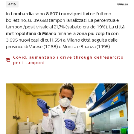
4/15
©Ansa
In
Lombardia
sono
8.607 i nuovi positivi
nell'ultimo
bollettino, su 39.658 tamponi analizzati. La percentuale
tamponi/positivi sale al 21,7% (sabato era del 19%). La
città
metropolitana di Milano
rimane la
zona più colpita
con
3.695 nuovi casi, di cui 1.554 a Milano città, seguita dalle
province di Varese (1.238) e Monza e Brianza (1.195)
Covid, aumentano i drive through dell'esercito
per i tamponi