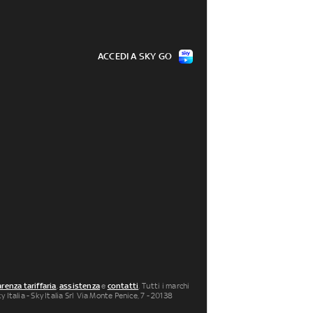
ACCEDI A SKY GO
renza tariffaria
,
assistenza
e
contatti
. Tutti i marchi
 Italia - Sky Italia Srl Via Monte Penice, 7 - 20138