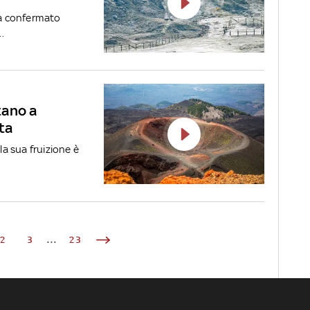
ha confermato
.
ntano a
ta
la sua fruizione è
2
3
...
23