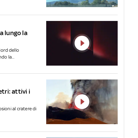
a lungo la
Nord dello
do la...
ri: attivi i
osioni al cratere di