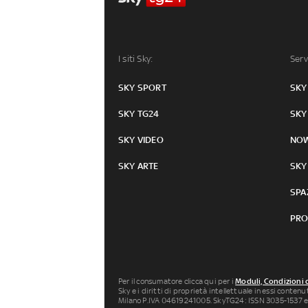
I siti Sky:
Serv
SKY SPORT
SKY
SKY TG24
SKY
SKY VIDEO
NO
SKY ARTE
SKY
SPA
PRO
Per il consumatore clicca qui per i
Moduli, Condizioni 
Sky e i diritti di proprietà intellettuale in essi conten
Milano P.IVA 04619241005. SkyTG24: ISSN 3035-1537 e