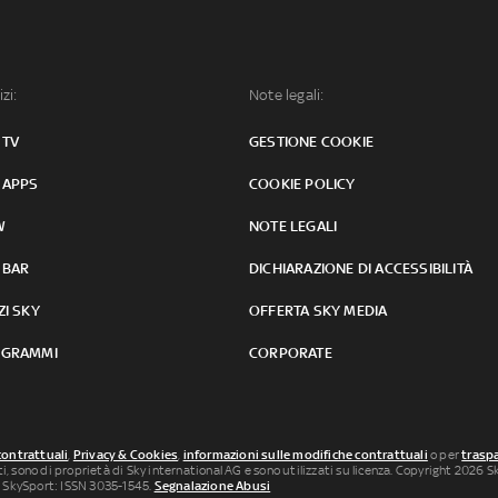
izi:
Note legali:
 TV
GESTIONE COOKIE
 APPS
COOKIE POLICY
W
NOTE LEGALI
 BAR
DICHIARAZIONE DI ACCESSIBILITÀ
ZI SKY
OFFERTA SKY MEDIA
GRAMMI
CORPORATE
contrattuali
,
Privacy & Cookies
,
informazioni sulle modifiche contrattuali
o per
traspa
uti, sono di proprietà di Sky international AG e sono utilizzati su licenza. Copyright 2026 Sky
 SkySport: ISSN 3035-1545.
Segnalazione Abusi