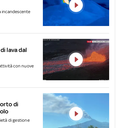
ma incandescente
di lava dal
'attività con nuove
orto di
volo
cietà di gestione