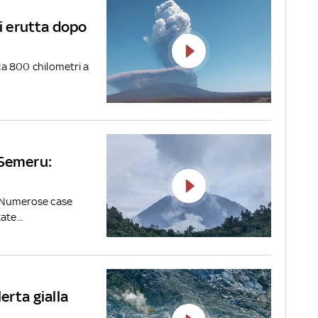
bi erutta dopo
rca 800 chilometri a
 Semeru:
. Numerose case
ate...
erta gialla