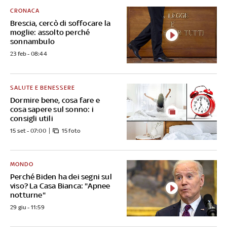
CRONACA
Brescia, cercò di soffocare la
moglie: assolto perché
sonnambulo
23 feb - 08:44
SALUTE E BENESSERE
Dormire bene, cosa fare e
cosa sapere sul sonno: i
consigli utili
15 set - 07:00
15 foto
MONDO
Perché Biden ha dei segni sul
viso? La Casa Bianca: "Apnee
notturne"
29 giu - 11:59