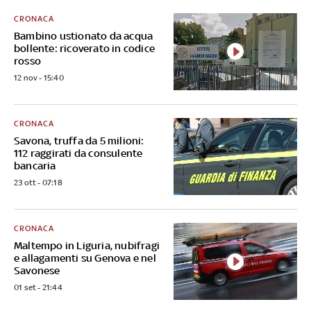
CRONACA
Bambino ustionato da acqua
bollente: ricoverato in codice
rosso
12 nov - 15:40
CRONACA
Savona, truffa da 5 milioni:
112 raggirati da consulente
bancaria
23 ott - 07:18
CRONACA
Maltempo in Liguria, nubifragi
e allagamenti su Genova e nel
Savonese
01 set - 21:44