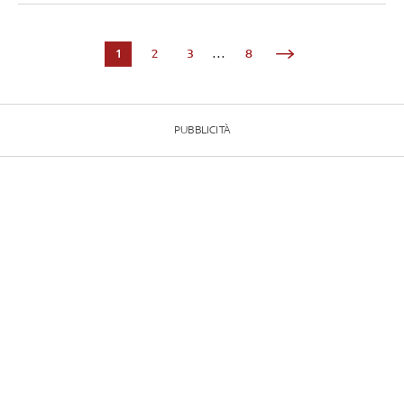
1
2
3
...
8
PUBBLICITÀ