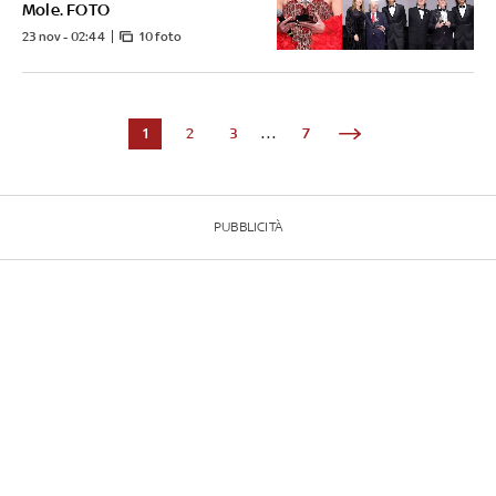
Mole. FOTO
23 nov - 02:44
10 foto
1
2
3
...
7
PUBBLICITÀ