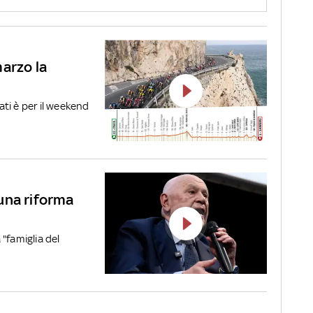
arzo la
ti è per il weekend
à una riforma
 "famiglia del