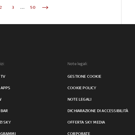
2
3
...
50
izi:
Note legali:
 TV
GESTIONE COOKIE
 APPS
COOKIE POLICY
W
NOTE LEGALI
 BAR
DICHIARAZIONE DI ACCESSIBILITÀ
ZI SKY
OFFERTA SKY MEDIA
GRAMMI
CORPORATE