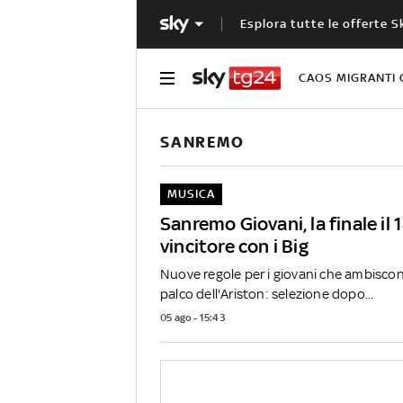
Esplora tutte le offerte S
CAOS MIGRANTI 
SANREMO
MUSICA
Sanremo Giovani, la finale il 
vincitore con i Big
Nuove regole per i giovani che ambiscon
palco dell'Ariston: selezione dopo...
05 ago - 15:43