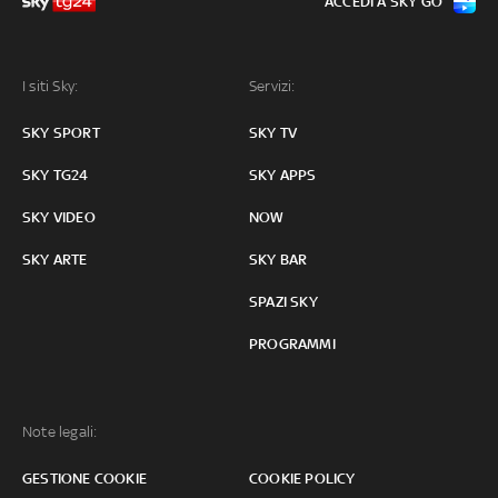
ACCEDI A SKY GO
I siti Sky:
Servizi:
SKY SPORT
SKY TV
SKY TG24
SKY APPS
SKY VIDEO
NOW
SKY ARTE
SKY BAR
SPAZI SKY
PROGRAMMI
Note legali:
GESTIONE COOKIE
COOKIE POLICY