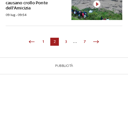
causano crollo Ponte
dell'Amicizia
09 lug - 09:54
1
2
3
...
7
PUBBLICITÀ