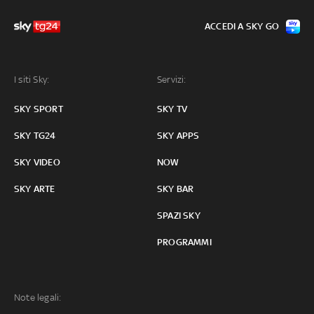
ACCEDI A SKY GO
I siti Sky:
Servizi:
SKY SPORT
SKY TV
SKY TG24
SKY APPS
SKY VIDEO
NOW
SKY ARTE
SKY BAR
SPAZI SKY
PROGRAMMI
Note legali: