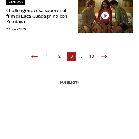
CINEMA
Challengers, cosa sapere sul
film di Luca Guadagnino con
Zendaya
23 apr - 11:20
1
2
3
...
10
PUBBLICITÀ