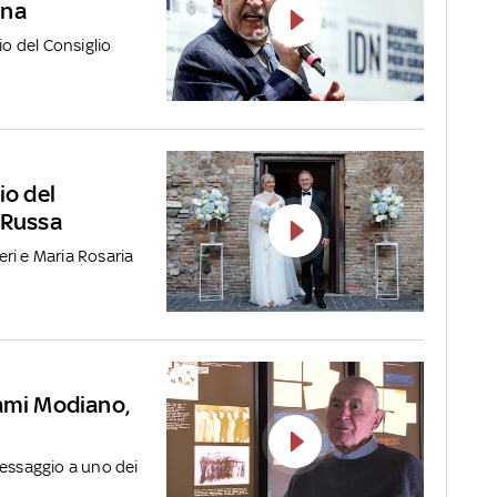
ena
io del Consiglio
io del
 Russa
teri e Maria Rosaria
Sami Modiano,
messaggio a uno dei