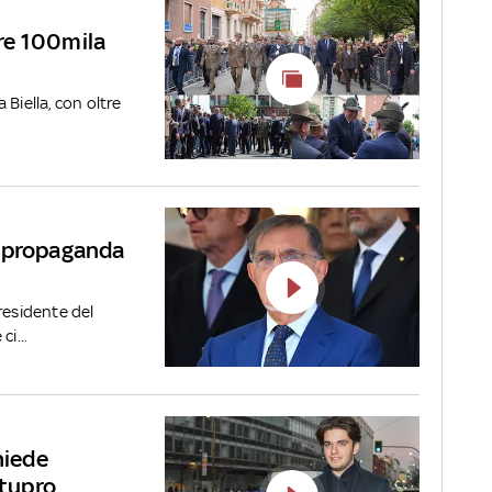
tre 100mila
Biella, con oltre
ò propaganda
residente del
i...
hiede
stupro