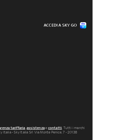
ACCEDI A SKY GO
renza tariffaria
,
assistenza
e
contatti
. Tutti i marchi
 Italia - Sky Italia Srl Via Monte Penice, 7 - 20138