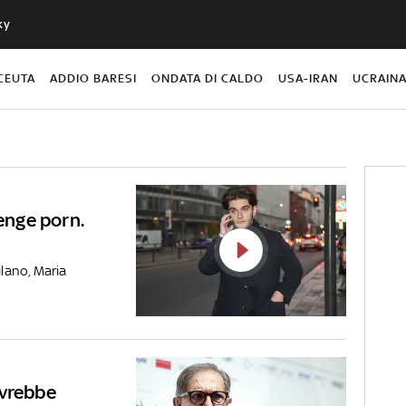
ky
CEUTA
ADDIO BARESI
ONDATA DI CALDO
USA-IRAN
UCRAIN
venge porn.
ilano, Maria
ovrebbe