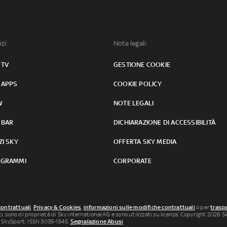
izi:
Note legali:
 TV
GESTIONE COOKIE
 APPS
COOKIE POLICY
W
NOTE LEGALI
 BAR
DICHIARAZIONE DI ACCESSIBILITÀ
ZI SKY
OFFERTA SKY MEDIA
GRAMMI
CORPORATE
contrattuali
,
Privacy & Cookies
,
informazioni sulle modifiche contrattuali
o per
traspa
uti, sono di proprietà di Sky international AG e sono utilizzati su licenza. Copyright 2026 Sky
 SkySport: ISSN 3035-1545.
Segnalazione Abusi