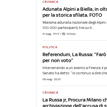
CRONACA
Adunata Alpini a Biella, in ol
per la storica sfilata. FOTO
96esima adunata nazionale degli Alpini a 
100.000 partecipanti, tra cui il...
11 mag - 17:17
10 foto
POLITICA
Referendum, La Russa: “Far
per non voto”
Intervenendo a un evento a Firenze, il p
Senato ha detto: “Io continuo a dire che c
09 mag - 20:31
CRONACA
La Russa jr, Procura Milano c
archiviazione dell'accusa di 