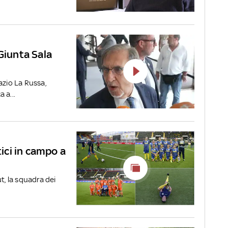
Giunta Sala
azio La Russa,
 a...
tici in campo a
t, la squadra dei