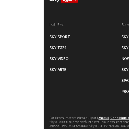
I siti Sky:
Serv
SKY SPORT
SKY
SKY TG24
SKY
SKY VIDEO
NO
SKY ARTE
SKY
SPA
PRO
Per il consumatore clicca qui per i
Moduli, Condizioni 
Sky e i diritti di proprietà intellettuale in essi conten
Milano P.IVA 04619241005. SkyTG24: ISSN 3035-1537 e