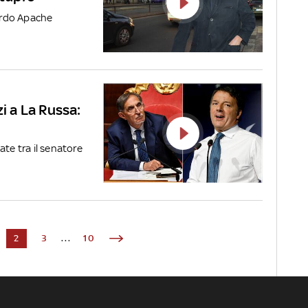
nardo Apache
zi a La Russa:
ate tra il senatore
2
3
...
10