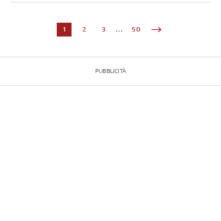
1
2
3
...
50
PUBBLICITÀ