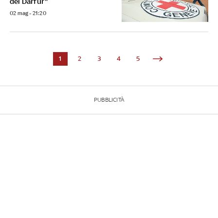
del Darfur"
02 mag - 21:20
1
2
3
4
5
PUBBLICITÀ