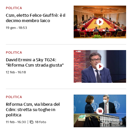
POLITICA
Csm, eletto Felice Giuffrè: è il
decimo membro laico
19 gen - 18:53
POLITICA
David Ermini a Sky TG24:
"Riforma Csm strada giusta"
12 feb - 16:18
POLITICA
Riforma Csm, via libera del
Cdm: stretta su toghe in
politica
11 feb - 16:30
18 foto