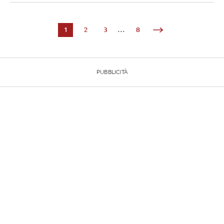
1
2
3
...
8
PUBBLICITÀ