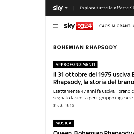
Esplora tutte le offerte S
CAOS MIGRANTI 
BOHEMIAN RHAPSODY
APPROFONDIMENTI
Il 31 ottobre del 1975 usciv
Rhapsody, la storia del bran
Esattamente 47 anni fa usciva il brano 
segnato la svolta per il gruppo inglese e..
31 ott - 13:40
MUSICA
Queen, Bohemian Rhapsody è