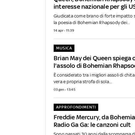
interesse nazionale per gli U
Giudicata come brano di forte impatto st
la poesia di Bohemian Rhapsody dei...
14 apr - 11:39
MUSICA
Brian May dei Queen spiega 
l'assolo di Bohemian Rhapso
È considerato tra i migliori assoli di chi
vera e propria strofa di sola...
03 gen - 13:45
APPROFONDIMENTI
Freddie Mercury, da Bohemi
Radio Ga Ga: le canzoni cult
Sono passati 30 anni dalla scomparsa d