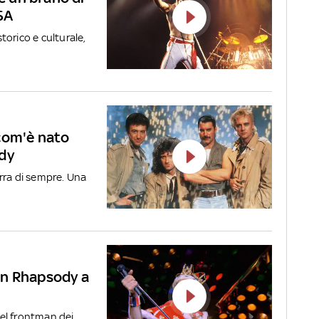
SA
orico e culturale,
com'è nato
dy
tarra di sempre. Una
an Rhapsody a
el frontman dei