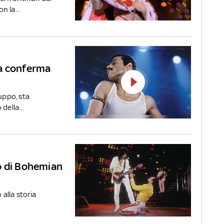
 la...
la conferma
uppo, sta
della...
o di Bohemian
 alla storia