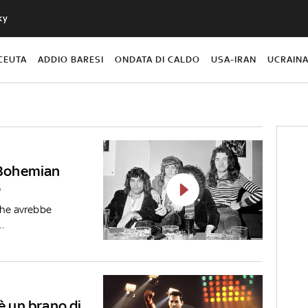
ky
CEUTA
ADDIO BARESI
ONDATA DI CALDO
USA-IRAN
UCRAIN
a Bohemian
o
che avrebbe
.
 un brano di