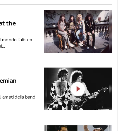
at the
al mondo l'album
...
hemian
più amati della band