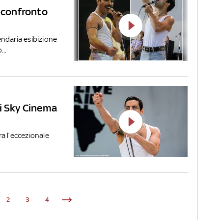
a confronto
ndaria esibizione
..
di Sky Cinema
a l’eccezionale
2
3
4