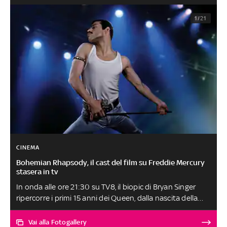
1/21
CINEMA
Bohemian Rhapsody, il cast del film su Freddie Mercury
stasera in tv
In onda alle ore 21:30 su TV8, il biopic di Bryan Singer
ripercorre i primi 15 anni dei Queen, dalla nascita della
band nel 1970 fino al concerto Live Aid del 1985. In
particolare, la pellicola si concentra sulla vita di Farrokh
Vai alla Fotogallery