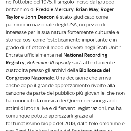
nell’ottobre del 1975. Il singolo inciso dal gruppo
britannico di
Freddie Mercury
,
Brian May
,
Roger
Taylor
e
John Deacon
è stato giudicato come
patrimonio nazionale degli USA, un pezzo di
interesse per la sua natura fortemente culturale e
storica cosi come “esteticamente importante e in
grado di riflettere il modo di vivere negli Stati Uniti”.
Entrata ufficialmente nel
National Recording
Registry
,
Bohemian Rhapsody
sarà attentamente
custodita presso gli archivi della
Biblioteca del
Congresso Nazionale
. Una decisione che arriva
anche dopo il grande apprezzamento rivolto alla
canzone da parte del pubblico più giovanile, che non
ha conociuto la musica dei Queen nei suoi grandi
attimi di storia live e di ferventi registrazioni, ma ha
comunque potuto apprezzarli grazie al
fortunatissimo biopic del 2018, dal titolo omonimo e
con Rami Malek nel ruolo del frontman Mercury.