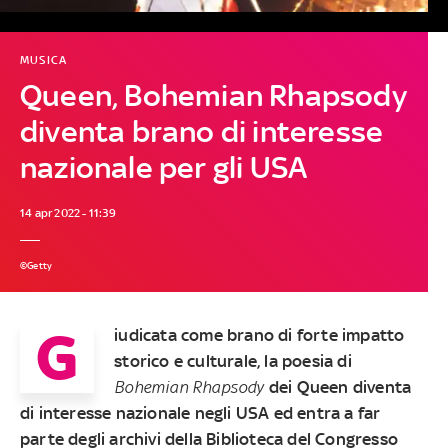
MUSICA
Queen, Bohemian Rhapsody
diventa brano di interesse
nazionale per gli USA
14 apr 2022 - 11:39
©Getty
G
iudicata come brano di forte impatto
storico e culturale, la poesia di
Bohemian Rhapsody
dei Queen diventa
di interesse nazionale negli USA ed entra a far
parte degli archivi della Biblioteca del Congresso