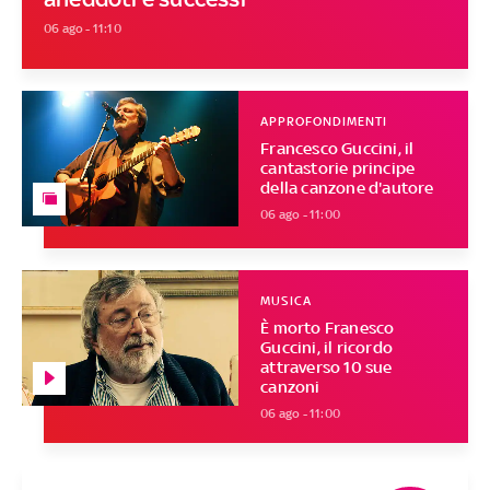
06 ago - 11:10
APPROFONDIMENTI
Francesco Guccini, il
cantastorie principe
della canzone d'autore
06 ago - 11:00
MUSICA
È morto Franesco
Guccini, il ricordo
attraverso 10 sue
canzoni
06 ago - 11:00