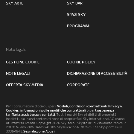
SKY ARTE
SKY BAR
SPAZI SKY
PROGRAMMI
Note legali:
GESTIONE COOKIE
COOKIE POLICY
NOTE LEGALI
DICHIARAZIONE DI ACCESSIBILITÀ
OFFERTA SKY MEDIA
CORPORATE
Per il consumatore clicca qui per i
Moduli, Condizioni contrattuali
,
Privacy &
Cookies
,
informazioni sulle modifiche contrattuali
o per
trasparenza
tariffaria
,
assistenza
e
contatti
. Tutti i marchi Sky e i diritti di proprietà
intellettuale in essi contenuti, sono di proprietà di Sky international AG e sono
utilizzati su licenza. Copyright 2026 Sky Italia - Sky Italia Srl Via Monte Penice, 7 -
20138 Milano P.IVA 04619241005. SkyTG24: ISSN 3035-1537 e SkySport: ISSN
3035-1545.
Segnalazione Abusi