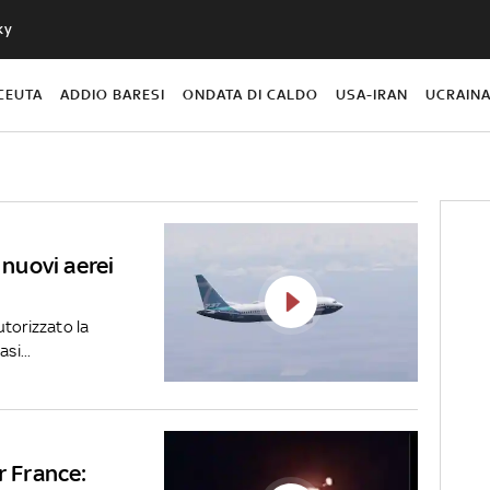
ky
CEUTA
ADDIO BARESI
ONDATA DI CALDO
USA-IRAN
UCRAIN
 nuovi aerei
utorizzato la
i...
r France: