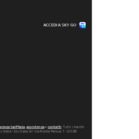
ACCEDI A SKY GO
renza tariffaria
,
assistenza
e
contatti
. Tutti i marchi
 Italia - Sky Italia Srl Via Monte Penice, 7 - 20138