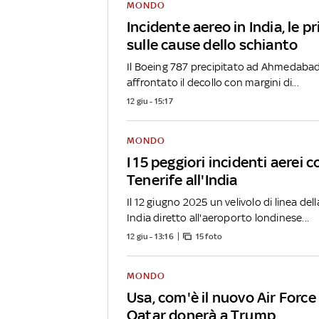
MONDO
Incidente aereo in India, le p
sulle cause dello schianto
Il Boeing 787 precipitato ad Ahmedaba
affrontato il decollo con margini di...
12 giu - 15:17
MONDO
I 15 peggiori incidenti aerei c
Tenerife all'India
Il 12 giugno 2025 un velivolo di linea de
India diretto all'aeroporto londinese...
12 giu - 13:16
15 foto
MONDO
Usa, com'è il nuovo Air Force
Qatar donerà a Trump