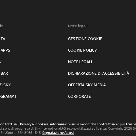
izi:
Note legali:
 TV
GESTIONE COOKIE
 APPS
COOKIE POLICY
W
NOTE LEGALI
 BAR
DICHIARAZIONE DI ACCESSIBILITÀ
ZI SKY
OFFERTA SKY MEDIA
GRAMMI
CORPORATE
contrattuali
,
Privacy & Cookies
,
informazioni sulle modifiche contrattuali
o per
traspa
uti, sono di proprietà di Sky international AG e sono utilizzati su licenza. Copyright 2026 Sky
 SkySport: ISSN 3035-1545.
Segnalazione Abusi