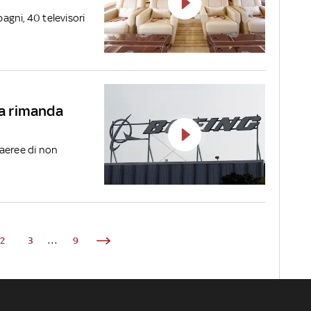
bagni, 40 televisori
na rimanda
 aeree di non
2
3
...
9