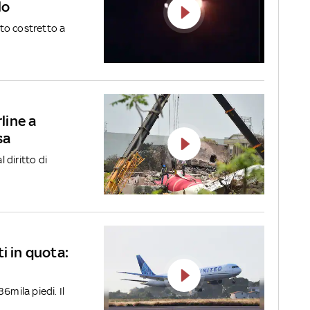
lo
ato costretto a
rline a
sa
l diritto di
i in quota:
6mila piedi. Il