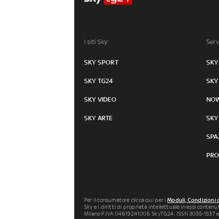
I siti Sky:
Serv
SKY SPORT
SKY
SKY TG24
SKY
SKY VIDEO
NO
SKY ARTE
SKY
SPA
PRO
Per il consumatore clicca qui per i
Moduli, Condizioni 
Sky e i diritti di proprietà intellettuale in essi conten
Milano P.IVA 04619241005. SkyTG24: ISSN 3035-1537 e