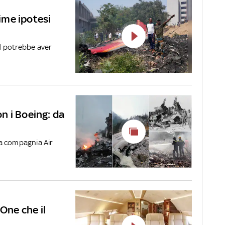
rime ipotesi
d potrebbe aver
on i Boeing: da
lla compagnia Air
 One che il