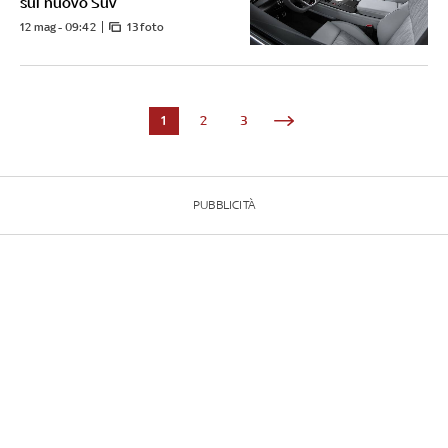
sul nuovo Suv
12 mag - 09:42
13 foto
1
2
3
PUBBLICITÀ