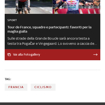
SPORT
Tour de France, squadre e partecipanti: favoriti per la
maglia gialla
Sulle strade della Grande Boucle sarà ancora testa a
testa tra Pogačar e Vingegaard. Lo svoveno a caccia del
record di cinque Tour, il danese sogna la storica
doppietta col Giro. Difficile attendersi un vincitore
Vai alla Fotogallery
diverso: alle loro spalle scalpitano Evenepoel e Lipowitz,
desiderosi di migliorare i passati terzi posti. Anche se gli
occhi di tutta la Francia saranno posati sul talentino
19enne Seixas: è lui l'uomo che potrebbe far saltare il
TAG:
banco e stravolgere le prevsioni della vigilia a cura di
Lorenzo Mantelli
FRANCIA
CICLISMO