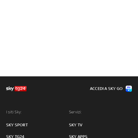
ACCEDI A SKY GO
I siti Sky:
Servizi:
SKY SPORT
SKY TV
SKY TG24
SKY APPS