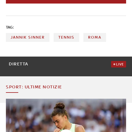
anno perde al Roland Garros contro Alcaraz, ma si
prende la rivincita vincendo Wimbledon e Finals. Il 18
maggio 2026, con la vittoria a Roma, completa il Career
Golden Masters. Nel 2026 è di nuovo re di Londra. A cura
TAG:
di Federica Villa
JANNIK SINNER
TENNIS
ROMA
DIRETTA
LIVE
SPORT: ULTIME NOTIZIE