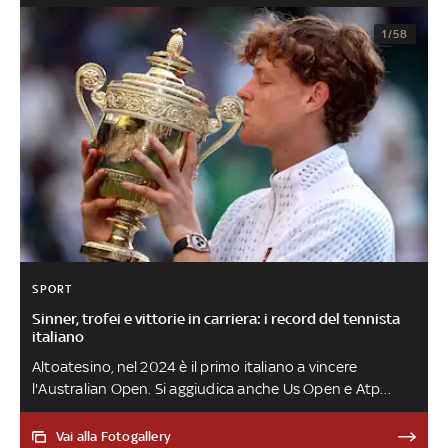
1/58
SPORT
Sinner, trofei e vittorie in carriera: i record del tennista
italiano
Altoatesino, nel 2024 è il primo italiano a vincere
l'Australian Open. Si aggiudica anche Us Open e Atp
Finals. Nel 2025 si riconferma a Melbourne, prima
della sospensione per il caso Clostebol. Nello stesso
Vai alla Fotogallery