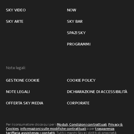
SKY VIDEO
NOW
SKY ARTE
SKY BAR
SPAZI SKY
PROGRAMMI
Note legali:
GESTIONE COOKIE
COOKIE POLICY
NOTE LEGALI
DICHIARAZIONE DI ACCESSIBILITÀ
OFFERTA SKY MEDIA
CORPORATE
Per il consumatore clicca qui per i
Moduli, Condizioni contrattuali
,
Privacy &
Cookies
,
informazioni sulle modifiche contrattuali
o per
trasparenza
tariffaria
,
assistenza
e
contatti
. Tutti i marchi Sky e i diritti di proprietà