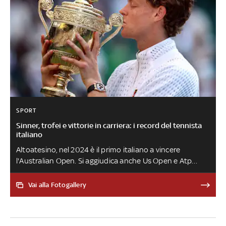
SPORT
Sinner, trofei e vittorie in carriera: i record del tennista
italiano
Altoatesino, nel 2024 è il primo italiano a vincere
l'Australian Open. Si aggiudica anche Us Open e Atp
Finals. Nel 2025 si riconferma a Melbourne, prima
della sospensione per il caso Clostebol. Nello stesso
Vai alla Fotogallery
anno perde al Roland Garros contro Alcaraz, ma si
prende la rivincita vincendo Wimbledon e Finals. Il 18
maggio 2026, con la vittoria a Roma, completa il Career