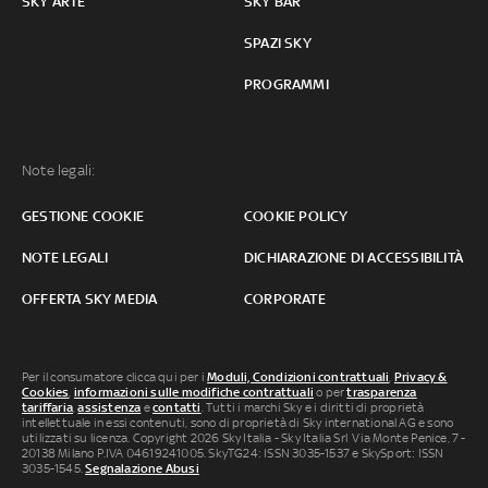
SKY ARTE
SKY BAR
SPAZI SKY
PROGRAMMI
Note legali:
GESTIONE COOKIE
COOKIE POLICY
NOTE LEGALI
DICHIARAZIONE DI ACCESSIBILITÀ
OFFERTA SKY MEDIA
CORPORATE
Per il consumatore clicca qui per i
Moduli, Condizioni contrattuali
,
Privacy &
Cookies
,
informazioni sulle modifiche contrattuali
o per
trasparenza
tariffaria
,
assistenza
e
contatti
. Tutti i marchi Sky e i diritti di proprietà
intellettuale in essi contenuti, sono di proprietà di Sky international AG e sono
utilizzati su licenza. Copyright 2026 Sky Italia - Sky Italia Srl Via Monte Penice, 7 -
20138 Milano P.IVA 04619241005. SkyTG24: ISSN 3035-1537 e SkySport: ISSN
3035-1545.
Segnalazione Abusi