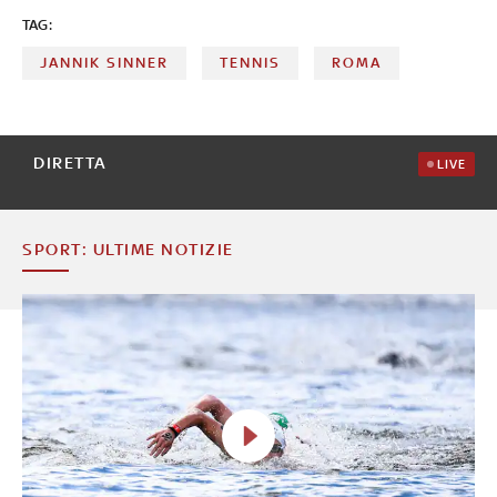
Golden Masters. Nel 2026 è di nuovo re di Londra. A cura
TAG:
di Federica Villa
JANNIK SINNER
TENNIS
ROMA
DIRETTA
LIVE
SPORT: ULTIME NOTIZIE