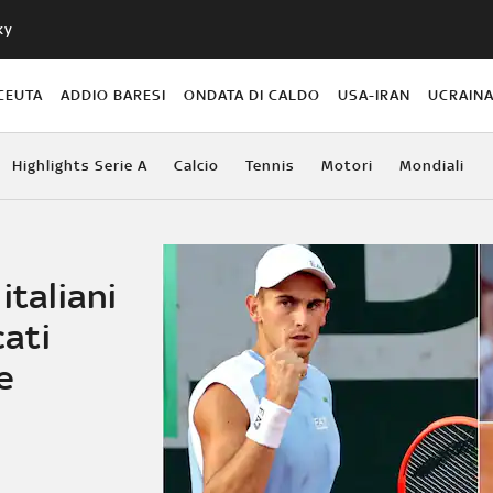
ky
CEUTA
ADDIO BARESI
ONDATA DI CALDO
USA-IRAN
UCRAIN
Highlights Serie A
Calcio
Tennis
Motori
Mondiali
italiani
cati
e