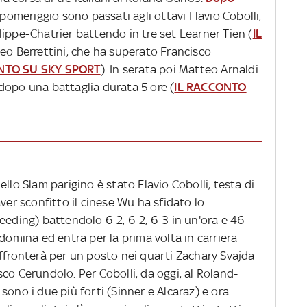
l pomeriggio sono passati agli ottavi Flavio Cobolli,
ippe-Chatrier battendo in tre set Learner Tien (
IL
teo Berrettini, che ha superato Francisco
NTO SU SKY SPORT
). In serata poi Matteo Arnaldi
dopo una battaglia durata 5 ore (
IL RACCONTO
llo Slam parigino è stato Flavio Cobolli, testa di
ver sconfitto il cinese Wu ha sfidato lo
eeding) battendolo 6-2, 6-2, 6-3 in un'ora e 46
 domina ed entra per la prima volta in carriera
affronterà per un posto nei quarti Zachary Svajda
co Cerundolo. Per Cobolli, da oggi, al Roland-
ci sono i due più forti (Sinner e Alcaraz) e ora