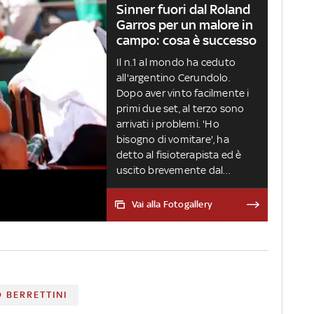
Sinner fuori dal Roland
Garros per un malore in
campo: cosa è successo
Il n.1 al mondo ha ceduto
all'argentino Cerundolo.
Dopo aver vinto facilmente i
primi due set, al terzo sono
arrivati i problemi. 'Ho
bisogno di vomitare', ha
detto al fisioterapista ed è
uscito brevemente dal
campo, ma al rientro non è
più riuscito a combattere.
Vai alla Fotogallery
'Non trovavo più nessuna
energia, non mi sono sentito
molto bene in campo. Era
caldo ma non terribilmente',
ha spiegato in conferenza
stampa
 BERRETTINI