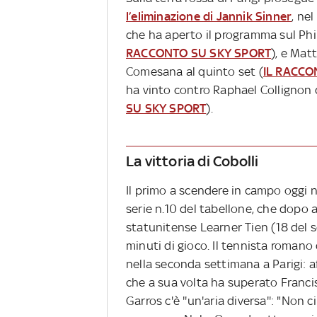
l’eliminazione di Jannik Sinner
, ne
che ha aperto il programma sul Phil
RACCONTO SU SKY SPORT
), e Mat
Comesana al quinto set (
IL RACCO
ha vinto contro Raphael Collignon 
SU SKY SPORT
).
La vittoria di Cobolli
Il primo a scendere in campo oggi ne
serie n.10 del tabellone, che dopo a
statunitense Learner Tien (18 del s
minuti di gioco. Il tennista romano
nella seconda settimana a Parigi: 
che a sua volta ha superato Francis
Garros c'è ''un'aria diversa'': "Non 