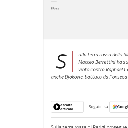
©Ansa
S
ulla terra rossa dello S
Matteo Berrettini ha s
vinto contro Raphael Col
anche Djokovic, battuto da Fonseca
Ascolta
Seguici su:
Googl
Articolo
Sulla terra rossa di Parigi prosegue 