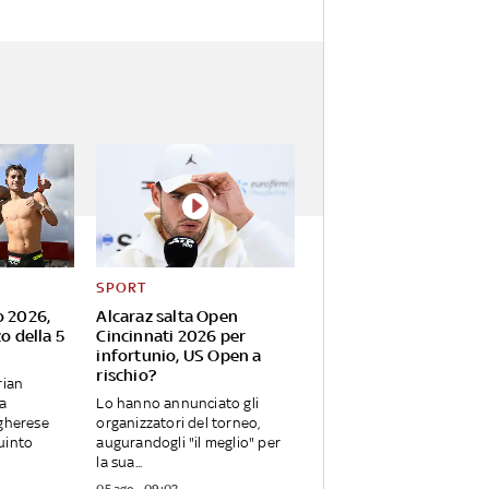
SPORT
o 2026,
Alcaraz salta Open
o della 5
Cincinnati 2026 per
infortunio, US Open a
rischio?
rian
ia
Lo hanno annunciato gli
ngherese
organizzatori del torneo,
uinto
augurandogli "il meglio" per
la sua...