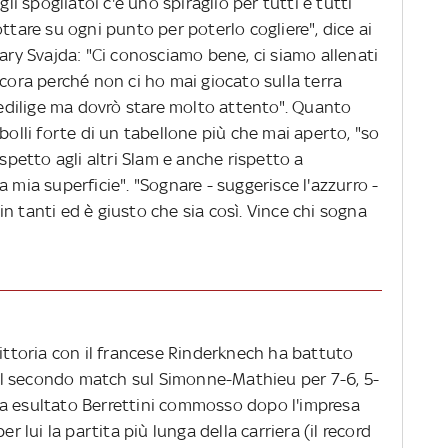
 spogliatoi c'è uno spiraglio per tutti e tutti
ttare su ogni punto per poterlo cogliere", dice ai
hary Svajda: "Ci conosciamo bene, ci siamo allenati
ncora perché non ci ho mai giocato sulla terra
predilige ma dovrò stare molto attento". Quanto
bolli forte di un tabellone più che mai aperto, "so
ispetto agli altri Slam e anche rispetto a
 mia superficie". "Sognare - suggerisce l'azzurro -
n tanti ed è giusto che sia così. Vince chi sogna
vittoria con il francese Rinderknech ha battuto
l secondo match sul Simonne-Mathieu per 7-6, 5-
, ha esultato Berrettini commosso dopo l'impresa
er lui la partita più lunga della carriera (il record