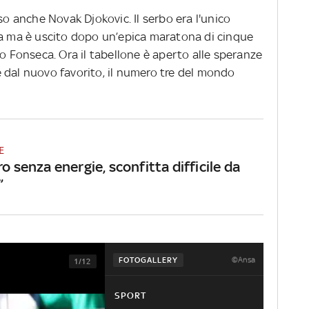
so anche Novak Djokovic. Il serbo era l'unico
ra ma è uscito dopo un’epica maratona di cinque
ao Fonseca. Ora il tabellone è aperto alle speranze
ire dal nuovo favorito, il numero tre del mondo
E
ro senza energie, sconfitta difficile da
”
©Ansa
FOTOGALLERY
1/12
SPORT