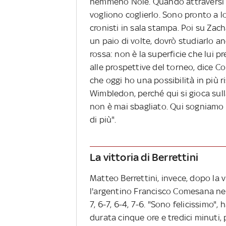
nemmeno Nole. Quando attraversi gli
vogliono coglierlo. Sono pronto a lo
cronisti in sala stampa. Poi su Zac
un paio di volte, dovrò studiarlo a
rossa: non è la superficie che lui 
alle prospettive del torneo, dice Co
che oggi ho una possibilità in più r
Wimbledon, perché qui si gioca sulla
non è mai sbagliato. Qui sogniamo i
di più".
La vittoria di Berrettini
Matteo Berrettini, invece, dopo la 
l'argentino Francisco Comesana ne
7, 6-7, 6-4, 7-6. "Sono felicissimo"
durata cinque ore e tredici minuti, p