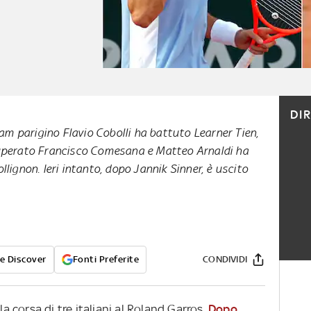
DI
lam parigino Flavio Cobolli ha battuto Learner Tien,
uperato Francisco Comesana e Matteo Arnaldi ha
lignon. Ieri intanto, dopo Jannik Sinner, è uscito
e Discover
Fonti Preferite
CONDIVIDI
la corsa di tre italiani al Roland Garros.
Dopo