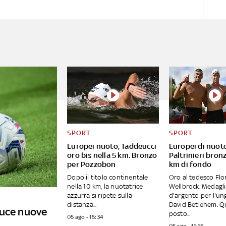
SPORT
SPORT
Europei nuoto, Taddeucci
Europei di nuot
oro bis nella 5 km. Bronzo
Paltrinieri bronz
per Pozzobon
km di fondo
Dopo il titolo continentale
Oro al tedesco Flo
nella 10 km, la nuotatrice
Wellbrock. Medagl
azzurra si ripete sulla
d'argento per l'u
distanza...
David Betlehem. Q
duce nuove
posto...
05 ago - 15:34