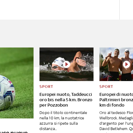
SPORT
SPORT
Europei nuoto, Taddeucci
Europei di nuot
oro bis nella 5 km. Bronzo
Paltrinieri bronz
per Pozzobon
km di fondo
Dopo il titolo continentale
Oro al tedesco Flo
nella 10 km, la nuotatrice
Wellbrock. Medagl
azzurra si ripete sulla
d'argento per l'u
distanza...
David Betlehem. Q
duce nuove