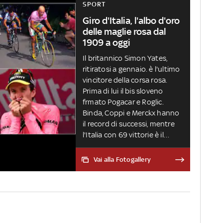
SPORT
Giro d'Italia, l'albo d'oro
delle maglie rosa dal
1909 a oggi
Il britannico Simon Yates,
ritiratosi a gennaio. è l'ultimo
vincitore della corsa rosa.
Prima di lui il bis sloveno
frmato Pogacar e Roglic.
Binda, Coppi e Merckx hanno
il record di successi, mentre
l'Italia con 69 vittorie è il
Paese con più allori
nonostante l'ultimo trionfo
Vai alla Fotogallery
risalga al 2016 con Nibali.
Ecco l'albo d'oro del Giro dal
1909 a oggi