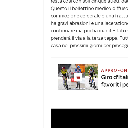
resta così con soli cinque atleti, da
Questo il bollettino medico diffus
commozione cerebrale e una frattur
ha gravi abrasioni e una lacerazione
continuare ma poi ha manifestato s
prenderà il via alla terza tappa. Tu
casa nei prossimi giorni per prosegui
APPROFON
Giro d'Ita
favoriti pe