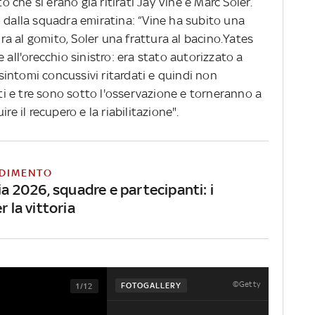
to che si erano già ritirati Jay Vine e Marc Soler.
o dalla squadra emiratina: “Vine ha subito una
a al gomito, Soler una frattura al bacino.Yates
 all'orecchio sinistro: era stato autorizzato a
intomi concussivi ritardati e quindi non
tti e tre sono sotto l'osservazione e torneranno a
re il recupero e la riabilitazione".
DIMENTO
lia 2026, squadre e partecipanti: i
r la vittoria
©Getty
FOTOGALLERY
1/12