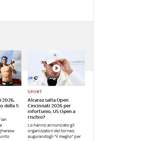
SPORT
o 2026,
Alcaraz salta Open
o della 5
Cincinnati 2026 per
infortunio, US Open a
rischio?
rian
ia
Lo hanno annunciato gli
ngherese
organizzatori del torneo,
uinto
augurandogli "il meglio" per