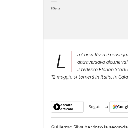
©Getty
L
a Corsa Rosa è prosegui
attraversava alcune vall
il tedesco Florian Stork 
12 maggio si tornerà in Italia, in Cala
Ascolta
Seguici su:
Googl
Articolo
Guillermo Silva ha vinto la seconda 