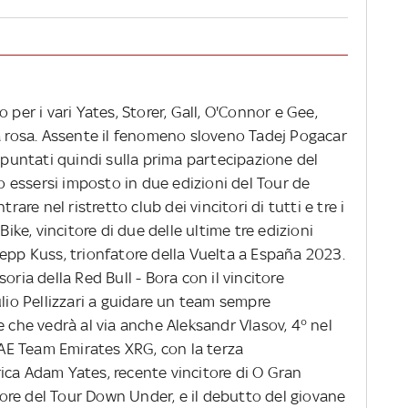
 per i vari Yates, Storer, Gall, O'Connor e Gee,
ia rosa. Assente il fenomeno sloveno Tadej Pogacar
i puntati quindi sulla prima partecipazione del
essersi imposto in due edizioni del Tour de
rare nel ristretto club dei vincitori di tutti e tre i
Bike, vincitore di due delle ultime tre edizioni
Sepp Kuss, trionfatore della Vuelta a España 2023.
oria della Red Bull - Bora con il vincitore
ulio Pellizzari a guidare un team sempre
e che vedrà al via anche Aleksandr Vlasov, 4° nel
 UAE Team Emirates XRG, con la terza
ica Adam Yates, recente vincitore di O Gran
itore del Tour Down Under, e il debutto del giovane