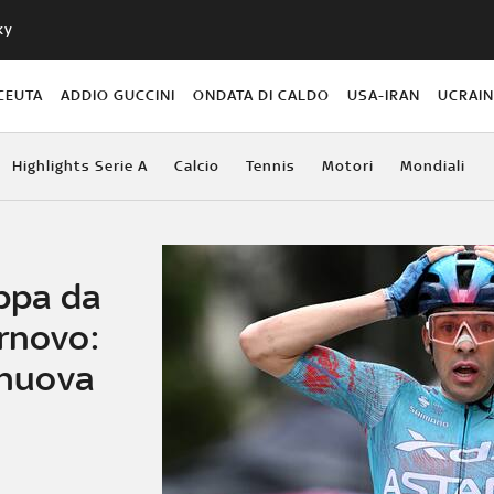
ky
CEUTA
ADDIO GUCCINI
ONDATA DI CALDO
USA-IRAN
UCRAI
Highlights Serie A
Calcio
Tennis
Motori
Mondiali
appa da
rnovo:
a nuova