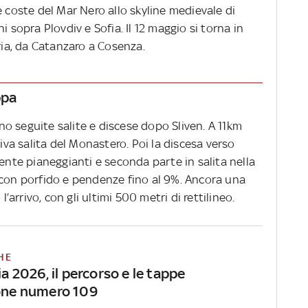
e coste del Mar Nero allo skyline medievale di
i sopra Plovdiv e Sofia. Il 12 maggio si torna in
bria, da Catanzaro a Cosenza.
ppa
o seguite salite e discese dopo Sliven. A 11km
tiva salita del Monastero. Poi la discesa verso
mente pianeggianti e seconda parte in salita nella
 con porfido e pendenze fino al 9%. Ancora una
l’arrivo, con gli ultimi 500 metri di rettilineo.
HE
lia 2026, il percorso e le tappe
ione numero 109