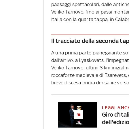
paesaggi spettacolari, dalle antich
Veliko Tarnovo, fino ai passi montan
Italia con la quarta tappa, in Cala
Il tracciato della seconda ta
A una prima parte pianeggiante son
dall’arrivo, a Lyaskovets, l’impegna
Veliko Tarnovo: ultimi 3 km inizial
roccaforte medievale di Tsarevets,
breve discesa prima di risalire verso 
LEGGI ANC
Giro d'Ita
dell'ediz