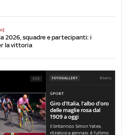
HE
lia 2026, squadre e partecipanti: i
r la vittoria
©Getty
FOTOGALLERY
1/12
SPORT
Giro d'Italia, l'albo d'oro
delle maglie rosa dal
1909 a oggi
Il britannico Simon Yates,
ritiratosi a gennaio. è l'ultimo