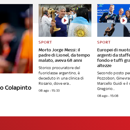
SPORT
SPORT
Morto Jorge Messi: il
Europei di nuoto
padre di Lionel, da tempo
argenti da staff
malato, aveva 68 anni
fondo e tuffi gr
altezze
Storico procuratore del
fuoriclasse argentino, è
Secondo posto pe
deceduto in una clinica di
Pozzobon, Ginevra
Rosario, dove era...
Marcello Guidi e il
nco Colapinto
Gregorio...
08 ago - 15:33
08 ago - 15:08