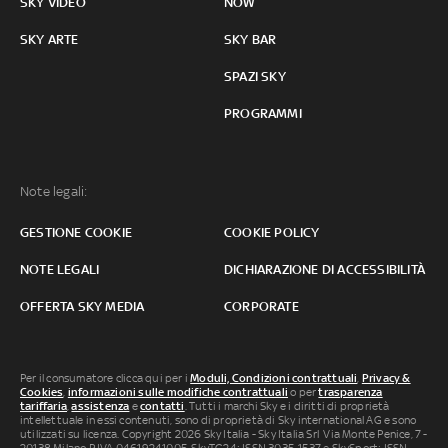
SKY VIDEO
NOW
SKY ARTE
SKY BAR
SPAZI SKY
PROGRAMMI
Note legali:
GESTIONE COOKIE
COOKIE POLICY
NOTE LEGALI
DICHIARAZIONE DI ACCESSIBILITÀ
OFFERTA SKY MEDIA
CORPORATE
Per il consumatore clicca qui per i
Moduli, Condizioni contrattuali
,
Privacy &
Cookies
,
informazioni sulle modifiche contrattuali
o per
trasparenza
tariffaria
,
assistenza
e
contatti
. Tutti i marchi Sky e i diritti di proprietà
intellettuale in essi contenuti, sono di proprietà di Sky international AG e sono
utilizzati su licenza. Copyright 2026 Sky Italia - Sky Italia Srl Via Monte Penice, 7 -
20138 Milano P.IVA 04619241005. SkyTG24: ISSN 3035-1537 e SkySport: ISSN