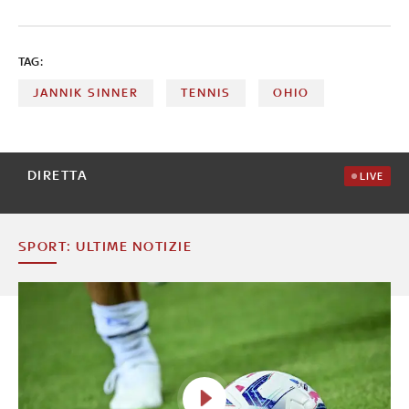
prende la rivincita vincendo Wimbledon e Finals. Il 18
maggio 2026, con la vittoria a Roma, completa il Career
Golden Masters. Nel 2026 è di nuovo re di Londra. A cura
di Federica Villa
TAG:
JANNIK SINNER
TENNIS
OHIO
DIRETTA
LIVE
SPORT: ULTIME NOTIZIE