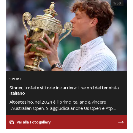
1/58
SPORT
Sinner, trofei e vittorie in carriera: i record del tennista
italiano
Altoatesino, nel 2024 è il primo italiano a vincere
l'Australian Open. Si aggiudica anche Us Open e Atp
Finals. Nel 2025 si riconferma a Melbourne, prima
della sospensione per il caso Clostebol. Nello stesso
Vai alla Fotogallery
anno perde al Roland Garros contro Alcaraz, ma si