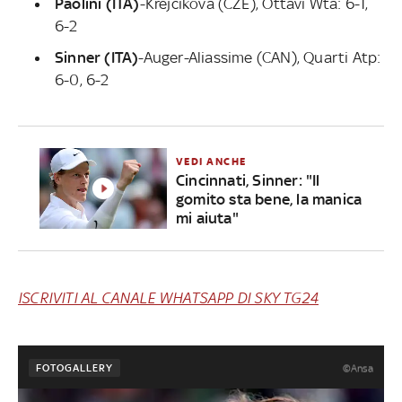
Paolini (ITA)
-Krejcikova (CZE), Ottavi Wta: 6-1,
6-2
Sinner (ITA)
-Auger-Aliassime (CAN), Quarti Atp:
6-0, 6-2
VEDI ANCHE
Cincinnati, Sinner: "Il
gomito sta bene, la manica
mi aiuta"
ISCRIVITI AL CANALE WHATSAPP DI SKY TG24
FOTOGALLERY
©Ansa