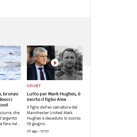
SPORT
o, bronzo
Lutto per Mark Hughes, è
deucci
morto il figlio Alex
kout
Il figlio dell'ex calciatore del
zzurra, che
Manchester United Mark
 d'argento
Hughes è deceduto lo scorso
 fare nel...
19 giugno...
07 ago - 12:10