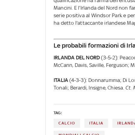
qualificazione ha l'arma dell'entus
Mancini. E l’Irlanda del Nord non fa
serie positiva al Windsor Park e p
ha detto l'attaccante irlandese Ma
Le probabili formazioni di Irl
IRLANDA DEL NORD
(3-5-2): Peacoc
McCann, Davis, Saville, Ferguson;
ITALIA
(4-3-3): Donnarumma; Di Lore
Tonali; Berardi, Insigne, Chiesa.
Ct. 
TAG:
CALCIO
ITALIA
IRLAND