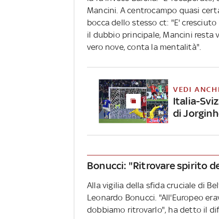
Mancini. A centrocampo quasi cert
bocca dello stesso ct: "E' cresciuto
il dubbio principale, Mancini resta
vero nove, conta la mentalità".
VEDI ANCH
Italia-Svi
di Jorgin
Bonucci: "Ritrovare spirito d
Alla vigilia della sfida cruciale di 
Leonardo Bonucci. "All'Europeo era
dobbiamo ritrovarlo", ha detto il d