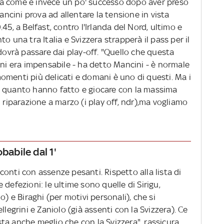
a come è invece un po' successo dopo aver preso
Mancini prova ad allentare la tensione in vista
45, a Belfast, contro l'Irlanda del Nord, ultimo e
o una tra Italia e Svizzera strapperà il pass per il
 dovrà passare dai play-off. "Quello che questa
nni era impensabile - ha detto Mancini - è normale
omenti più delicati e domani è uno di questi. Ma i
i quanto hanno fatto e giocare con la massima
 riparazione a marzo (i play off, ndr),ma vogliamo
babile dal 1'
onti con assenze pesanti. Rispetto alla lista di
defezioni: le ultime sono quelle di Sirigu,
o) e Biraghi (per motivi personali), che si
llegrini e Zaniolo (già assenti con la Svizzera). Ce
, sta anche meglio che con la Svizzera", rassicura