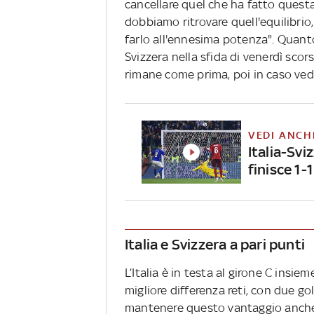
cancellare quel che ha fatto quest
dobbiamo ritrovare quell'equilibrio,
farlo all'ennesima potenza". Quanto 
Svizzera nella sfida di venerdì sco
rimane come prima, poi in caso vedr
VEDI ANCH
Italia-Svi
finisce 1-1
Italia e Svizzera a pari punti
L’Italia è in testa al girone C insiem
migliore differenza reti, con due gol
mantenere questo vantaggio anche al