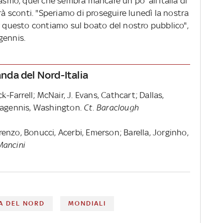
iasmo, quel che sembra mancare un po’ all'Italia di
rà sconti. "Speriamo di proseguire lunedì la nostra
er questo contiamo sul boato del nostro pubblico",
gennis.
anda del Nord-Italia
k-Farrell; McNair, J. Evans, Cathcart; Dallas,
 Magennis, Washington.
Ct. Baraclough
nzo, Bonucci, Acerbi, Emerson; Barella, Jorginho,
Mancini
A DEL NORD
MONDIALI