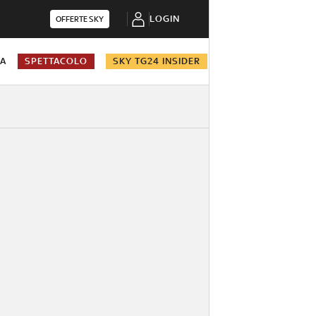
LOGIN
OFFERTE SKY
NA
SPETTACOLO
SKY TG24 INSIDER