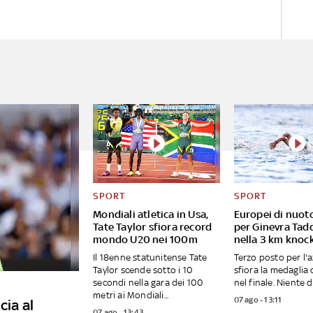
SPORT
SPORT
Mondiali atletica in Usa,
Europei di nuot
Tate Taylor sfiora record
per Ginevra Tad
mondo U20 nei 100m
nella 3 km knoc
Il 18enne statunitense Tate
Terzo posto per l'a
Taylor scende sotto i 10
sfiora la medaglia
secondi nella gara dei 100
nel finale. Niente da
metri ai Mondiali...
07 ago - 13:11
cia al
07 ago - 13:43