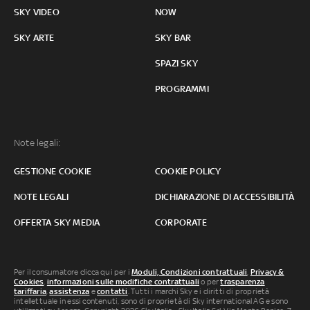
SKY VIDEO
NOW
SKY ARTE
SKY BAR
SPAZI SKY
PROGRAMMI
Note legali:
GESTIONE COOKIE
COOKIE POLICY
NOTE LEGALI
DICHIARAZIONE DI ACCESSIBILITÀ
OFFERTA SKY MEDIA
CORPORATE
Per il consumatore clicca qui per i
Moduli, Condizioni contrattuali
,
Privacy &
Cookies
,
informazioni sulle modifiche contrattuali
o per
trasparenza
tariffaria
,
assistenza
e
contatti
. Tutti i marchi Sky e i diritti di proprietà
intellettuale in essi contenuti, sono di proprietà di Sky international AG e sono