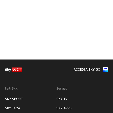
ACCEDI A SKY GO
I siti Sky:
Servizi:
SKY SPORT
SKY TV
SKY TG24
SKY APPS