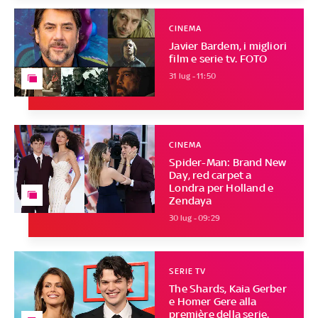
CINEMA
Javier Bardem, i migliori
film e serie tv. FOTO
31 lug - 11:50
CINEMA
Spider-Man: Brand New
Day, red carpet a
Londra per Holland e
Zendaya
30 lug - 09:29
SERIE TV
The Shards, Kaia Gerber
e Homer Gere alla
première della serie.