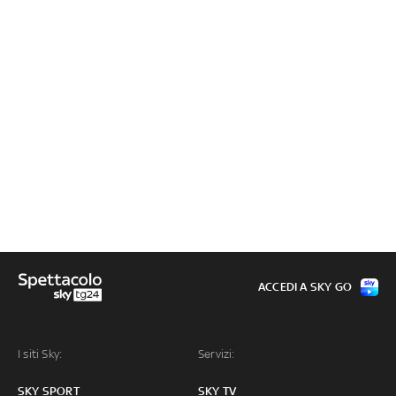
ACCEDI A SKY GO
I siti Sky:
Servizi:
SKY SPORT
SKY TV