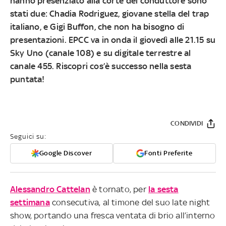
hanno presenziato alla corte del conduttore sono
stati due:
Chadia Rodriguez
, giovane stella del trap
italiano, e
Gigi Buffon
, che non ha bisogno di
presentazioni. EPCC va in onda il
giovedì alle 21.15 su
Sky Uno (canale 108) e su digitale terrestre al
canale 455
. Riscopri cos’è successo nella sesta
puntata!
CONDIVIDI
Seguici su:
Google Discover
Fonti Preferite
Alessandro Cattelan
è tornato, per
la sesta
settimana
consecutiva, al timone del suo late night
show, portando una fresca ventata di brio all’interno