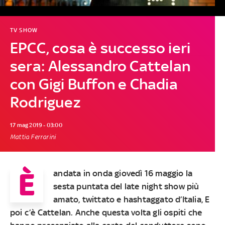
TV SHOW
EPCC, cosa è successo ieri
sera: Alessandro Cattelan
con Gigi Buffon e Chadia
Rodriguez
17 mag 2019 - 03:00
Mattia Ferrarini
È
andata in onda
giovedì 16 maggio
la
sesta puntata
del late night show più
amato, twittato e hashtaggato d’Italia,
E
poi c’è Cattelan
. Anche questa volta gli ospiti che