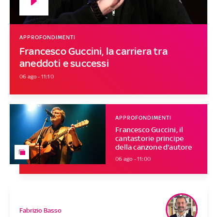
APPROFONDIMENTI
Francesco Guccini, la carriera tra
aneddoti e successi
06 ago - 11:10
APPROFONDIMENTI
Francesco Guccini, il
cantastorie principe
della canzone d'autore
06 ago - 11:00
Fabrizio Basso