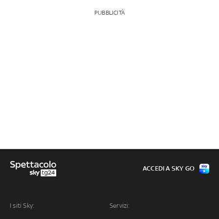
PUBBLICITÀ
ACCEDI A SKY GO
I siti Sky:
Servizi: