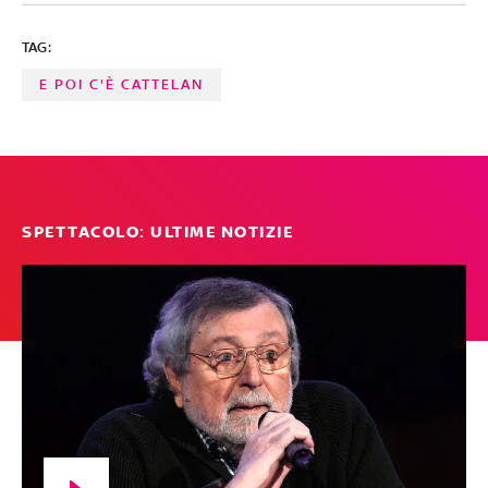
TAG:
E POI C'È CATTELAN
SPETTACOLO: ULTIME NOTIZIE