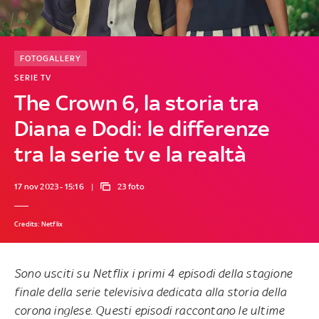
FOTOGALLERY
SERIE TV
The Crown 6, la storia tra
Diana e Dodi: le differenze
tra la serie tv e la realtà
17 nov 2023 - 15:16
23 foto
Credits: Netflix
Sono usciti su Netflix i primi 4 episodi della stagione
finale della serie televisiva dedicata alla storia della
corona inglese. Questi episodi raccontano le ultime