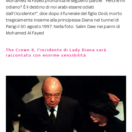
Mohamed Al Fayed pronuncia le seguenti parole: “Perché mi
odiano? È il destino di noi arabi essere odiati
dall’Occidente?”, dice dopo il funerale del figlio Dodi, morto
tragicamente insieme alla principessa Diana nel tunnel di
Parigi il 30 agosto 1997. Nella foto: Salim Daw nei panni di
Mohamed Al Fayed
The Crown 6, l'incidente di Lady Diana sarà
raccontato con enorme sensibilità