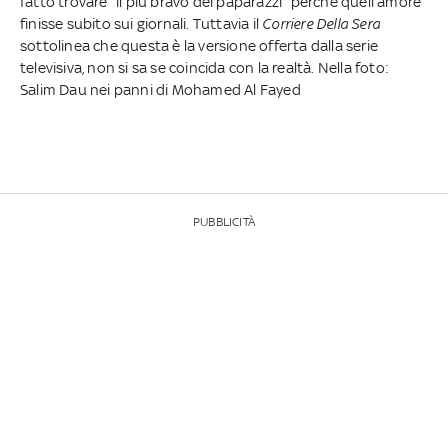
fatto trovare “il più bravo dei paparazzi” perché quell’amore
finisse subito sui giornali. Tuttavia il
Corriere Della Sera
sottolinea che questa è la versione offerta dalla serie
televisiva, non si sa se coincida con la realtà. Nella foto:
Salim Dau nei panni di Mohamed Al Fayed
PUBBLICITÀ