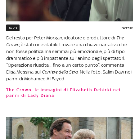
4/23
Netflix
Del resto per Peter Morgan, ideatore e produttore di
The
Crown
, è stato inevitabile trovare una chiave narrativa che
non fosse politica ma semmai più emozionale, più di tipo
drammatico e più impattante sull’animo degli spettatori.
“Operazione riuscita... fino a un certo punto”, commenta
Elisa Messina sul
Corriere della Sera
. Nella foto: Salim Daw nei
panni di Mohamed Al Fayed
The Crown, le immagini di Elizabeth Debicki nei
panni di Lady Diana