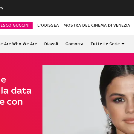
ky
CESCO GUCCINI
L'ODISSEA
MOSTRA DEL CINEMA DI VENEZIA
e Are Who We Are
Diavoli
Gomorra
Tutte Le Serie
he
 la data
ie con