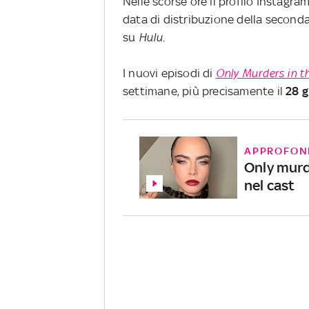
Nelle scorse ore il profilo Instagra
data di distribuzione della seconda
su
Hulu
.
I nuovi episodi di
Only Murders in t
settimane, più precisamente il
28 
APPROFON
Only murde
nel cast