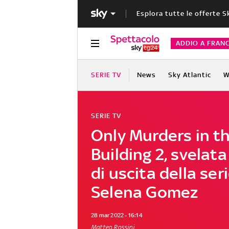
Esplora tutte le offerte S
ADDIO A FRAN
SERIE TV
News
Sky Atlantic
W
SERIE TV
Only Murders in t
Building 2, svelata
di uscita della ser
Selena Gomez
28 mar 2022 - 16:14
Matteo Rossini