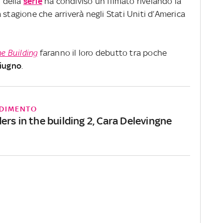
m della
serie
ha condiviso un filmato rivelando la
 stagione che arriverà negli Stati Uniti d’America
he Building
faranno il loro debutto tra poche
giugno
.
DIMENTO
rs in the building 2, Cara Delevingne