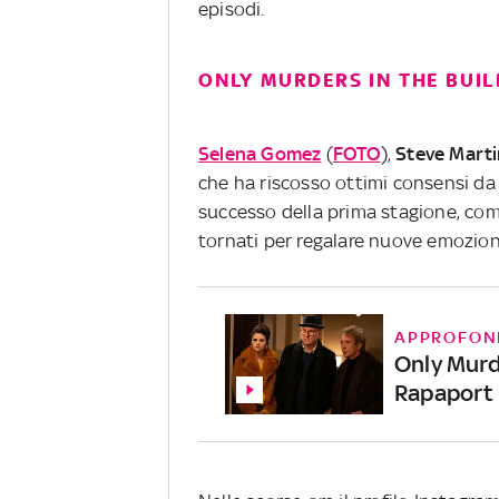
episodi.
ONLY MURDERS IN THE BUIL
Selena
Gomez
(
FOTO
),
Steve
Marti
che ha riscosso ottimi consensi da p
successo della prima stagione, comp
tornati per regalare nuove emozioni
APPROFON
Only Murde
Rapaport n