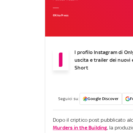
©Kika Press
I
l profilo Instagram di On
uscita e trailer dei nuov
Short
Seguici su:
Google Discover
F
Dopo il criptico post pubblicato al
Murders in the Building
, la produz