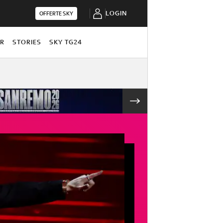
LOGIN
OFFERTE SKY
OR
STORIES
SKY TG24