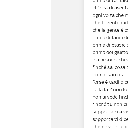
prima di tornare
ell'idea di aver f
ogni volta che m
che la gente mi 
che la gente è 
prima di farmi
prima di essere 
prima del giusto
io chi sono, chi 
finché sai cosa 
non lo sai cosa 
forse è tardi dic
ce la fai? non lo
non si vede finc
finché tu non c
supportarci a v
sopportarci dic
che ne vale la p