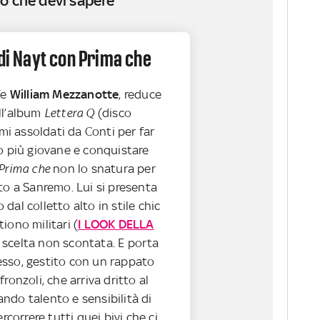
o che devi sapere
 di Nayt con Prima che
fe
William Mezzanotte
, reduce
ll’album
Lettera Q
(disco
omi assoldati da Conti per far
o più giovane e conquistare
Prima che
non lo snatura per
to a Sanremo. Lui si presenta
dal colletto alto in stile chic
iono militari (
I LOOK DELLA
, scelta non scontata. E porta
sso, gestito con un rappato
ronzoli, che arriva dritto al
ndo talento e sensibilità di
ercorrere tutti quei bivi che ci