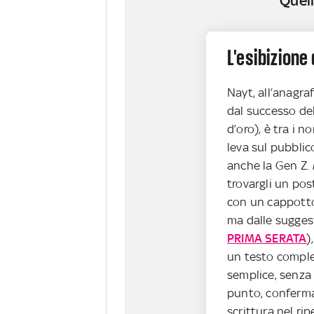
Quell
L'esibizione
Nayt, all’anagra
dal successo de
d’oro), è tra i n
leva sul pubblic
anche la Gen Z.
trovargli un pos
con un cappotto 
ma dalle suggest
PRIMA SERATA
)
un testo comple
semplice, senza f
punto, conferma
scrittura nel rip