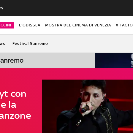
ky
CCINI
L'ODISSEA
MOSTRA DEL CINEMA DI VENEZIA
X FACT
ws
Festival Sanremo
 Sanremo
yt con
 e la
canzone