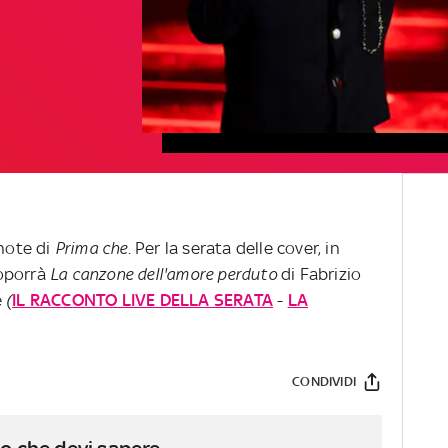
 note di
Prima che
. Per la serata delle cover, in
roporrà
La canzone dell'amore perduto
di Fabrizio
e
(
IL RACCONTO LIVE DELLA SERATA
-
LA
CONDIVIDI