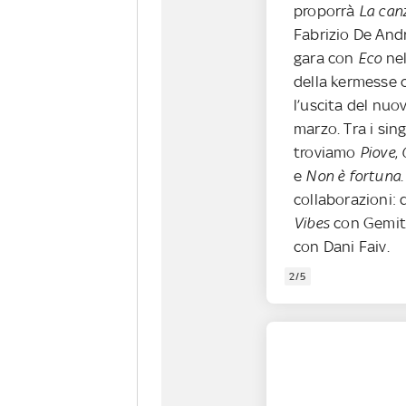
proporrà
La can
Fabrizio De Andr
gara con
Eco
nel
della kermesse 
l’uscita del nu
marzo. Tra i sin
troviamo
Piove
,
e
Non è fortuna
collaborazioni:
Vibes
con Gemit
con Dani Faiv.
2/5