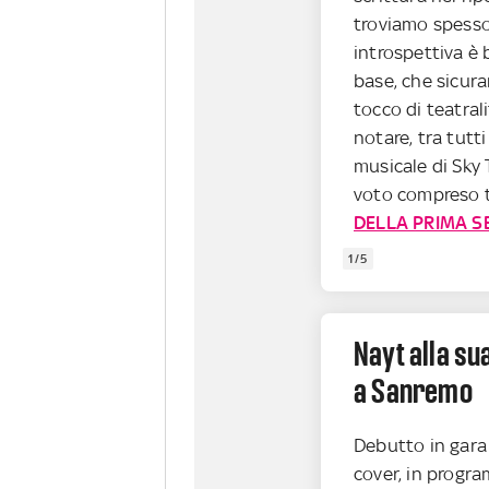
troviamo spesso
introspettiva è 
base, che sicur
tocco di teatrali
notare, tra tutti 
musicale di Sky
voto compreso tra
DELLA PRIMA S
1/5
Nayt alla su
a Sanremo
Debutto in gara 
cover, in progr