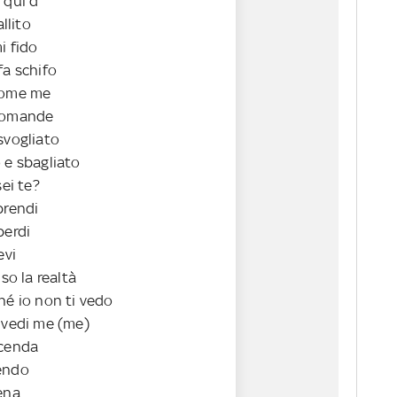
 qui d
allito
i fido
fa schifo
come me
 domande
svogliato
 e sbagliato
sei te?
prendi
perdi
evi
 so la realtà
hé io non ti vedo
i vedi me (me)
icenda
endo
ena