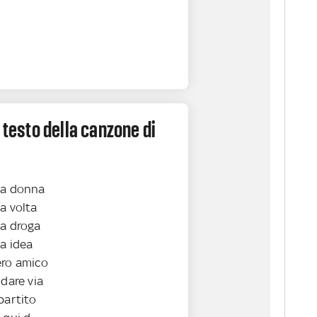
l testo della canzone di
ma donna
a volta
ma droga
a idea
ero amico
ndare via
partito