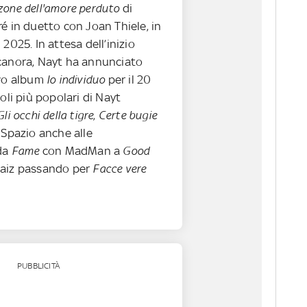
zone dell'amore perduto
di
é in duetto con Joan Thiele, in
 2025. In attesa dell’inizio
canora, Nayt ha annunciato
ovo album
Io individuo
per il 20
goli più popolari di Nayt
Gli occhi della tigre
,
Certe bugie
. Spazio anche alle
 da
Fame
con MadMan a
Good
aiz passando per
Facce vere
PUBBLICITÀ